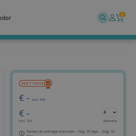
0
edor
€
-
incl. IVA
€
-
incl. IVA
Número
Tempo de entrega estimado - Seg. 10 Ago. - Seg. 10
Ago.