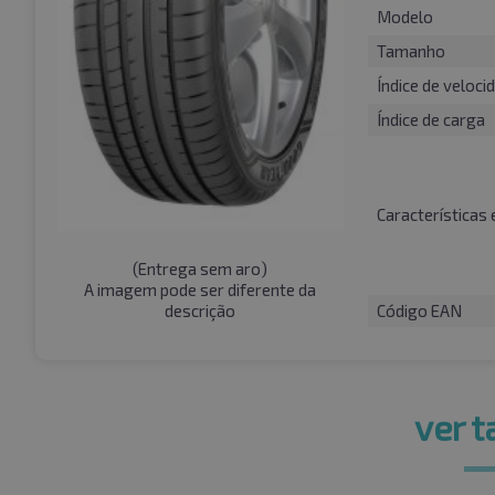
Modelo
Tamanho
Índice de veloci
Índice de carga
Características 
(
Entrega sem aro
)
A imagem pode ser diferente da
descrição
Código EAN
ver 