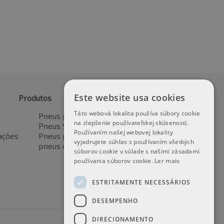
Este website usa cookies
Produtos
Táto webová lokalita používa súbory cookie
Pneus para automóveis
na zlepšenie používateľskej skúsenosti.
Pneus SUV / 4x4
Používaním našej webovej lokality
ações
Pneus para veículos de transporte
vyjadrujete súhlas s používaním všetkých
pneus de motocicleta
súborov cookie v súlade s našimi zásadami
používania súborov cookie.
Ler mais
ESTRITAMENTE NECESSÁRIOS
DESEMPENHO
DIRECIONAMENTO