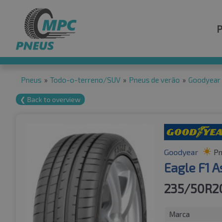
Pneus
»
Todo-o-terreno/SUV
»
Pneus de verão
»
Goodyear
❮ Back to overview
Goodyear
Pn
Eagle F1 
235/50R2
Marca