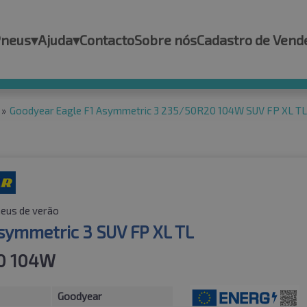
Pneus
▾
Ajuda
▾
Contacto
Sobre nós
Cadastro de Vend
»
Goodyear Eagle F1 Asymmetric 3 235/50R20 104W SUV FP XL TL
eus de verão
Asymmetric 3 SUV FP XL TL
0 104W
Goodyear