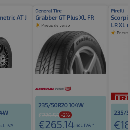
General Tire
Pirelli
etric AT J
Grabber GT Plus XL FR
Scorpio
LR XL 
Pneus de verão
Pneus 
235/50R20 104W
04W
235/5
€
270.55
-2%
€
265.14
€
1
incl. IVA *
ncl. IVA