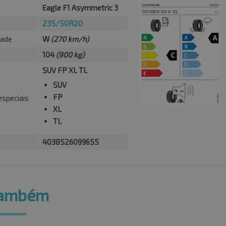
Eagle F1 Asymmetric 3
235/50R20
dade
W
(270 km/h)
104
(900 kg)
SUV FP XL TL
SUV
FP
especiais
XL
TL
4038526099655
também