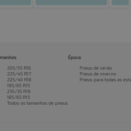
amanhos
Época
205/55 R16
Pneus de verão
225/45 R17
Pneus de inverno
225/40 R18
Pneus para todas as est
195/65 R15
235/35 R19
185/65 R15
Todos os tamanhos de pneus