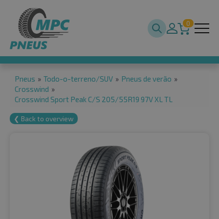
0
Pneus
»
Todo-o-terreno/SUV
»
Pneus de verão
»
Crosswind
»
Crosswind Sport Peak C/S 205/55R19 97V XL TL
❮ Back to overview