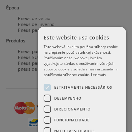
Época
Pneus de verão
Pneus de inverno
Pneus para todas as estações
Este website usa cookies
Produtos
Táto webová lokalita používa súbory cookie
Pneus para automóveis
na zlepšenie používateľskej skúsenosti.
Pneus SUV / 4x4
Používaním našej webovej lokality
Pneus para veículos de transporte
vyjadrujete súhlas s používaním všetkých
pneus de motocicleta
súborov cookie v súlade s našimi zásadami
používania súborov cookie.
Ler mais
ESTRITAMENTE NECESSÁRIOS
DESEMPENHO
DIRECIONAMENTO
FUNCIONALIDADE
NÃO CLASSIFICADOS