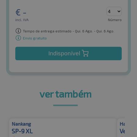
€
-
incl. IVA
Número
Tempo de entrega estimado - Qui. 6 Ago. - Qui. 6 Ago.
Envio gratuito
Indisponível
ver também
Nankang
Hankoo
SP-9 XL
Ventu