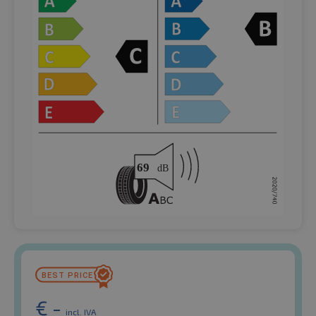
€
-
incl. IVA