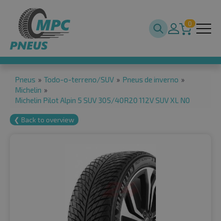
0
Pneus
»
Todo-o-terreno/SUV
»
Pneus de inverno
»
Michelin
»
Michelin Pilot Alpin 5 SUV 305/40R20 112V SUV XL N0
❮ Back to overview