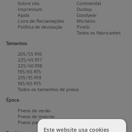
Sobre nós
Continental
Impressum
Dunlop
Ajuda
Goodyear
Livro de Reclamações
Michelin
Política de devolução
Pirelli
Todos os fabricantes
Tamanhos
205/55 R16
225/45 R17
225/40 R18
195/65 R15
235/35 R19
185/65 R15
Todos os tamanhos de pneus
Época
Pneus de verão
Pneus de inverno
Pneus para todas as estações
Este website usa cookies