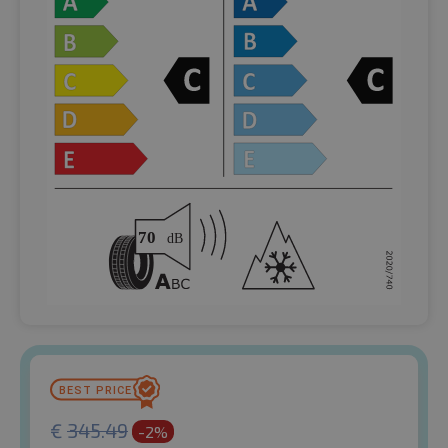
€
345.49
-2%