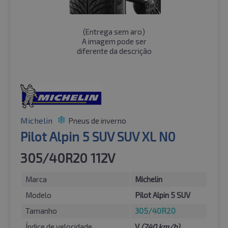
(
Entrega sem aro
)
A imagem pode ser
diferente da descrição
Michelin
Pneus de inverno
Pilot Alpin 5 SUV SUV XL N0
305/40R20 112V
Marca
Michelin
Modelo
Pilot Alpin 5 SUV
Tamanho
305/40R20
Índice de velocidade
V
(240 km/h)