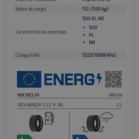
Índice de carga
112
(1120 kg)
SUV XL N0
SUV
Características especiais
XL
N0
Código EAN
3528706861642