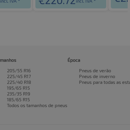
incl. IVA *
incl. IVA *
amanhos
Época
205/55 R16
Pneus de verão
225/45 R17
Pneus de inverno
225/40 R18
Pneus para todas as est
195/65 R15
235/35 R19
185/65 R15
Todos os tamanhos de pneus