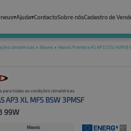
Pneus
▾
Ajuda
▾
Contacto
Sobre nós
Cadastro de Vend
ições climatéricas
»
Maxxis
»
Maxxis Premitra AS AP3 255/40R1
 para todas as condições climatéricas
AS AP3 XL MFS BSW 3PMSF
8 99W
Maxxis