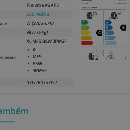
Premitra AS AP3
255/40R18
dade
W
(270 km/h)
99
(775 kg)
XL MFS BSW 3PMSF
XL
MFS
especiais
BSW
3PMSF
4717784357157
também