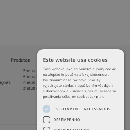
incl. IVA *
Este website usa cookies
Produtos
Táto webová lokalita používa súbory cookie
Pneus para automóveis
na zlepšenie používateľskej skúsenosti.
Pneus SUV / 4x4
Používaním našej webovej lokality
ações
Pneus para veículos de transporte
vyjadrujete súhlas s používaním všetkých
pneus de motocicleta
súborov cookie v súlade s našimi zásadami
používania súborov cookie.
Ler mais
ESTRITAMENTE NECESSÁRIOS
DESEMPENHO