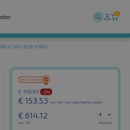
0
edor
8 99W XL MFS BSW 3PMSF
€
156.67
-2%
€
153.53
incl. IVA *
por Auto-Raifen GmbH
€
614.12
incl. IVA
Número