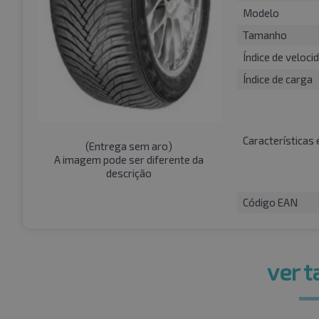
Modelo
Tamanho
Índice de veloci
Índice de carga
Características 
(
Entrega sem aro
)
A imagem pode ser diferente da
descrição
Código EAN
ver 