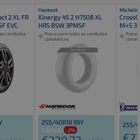
Hankook
Michelin
ct 2 XL FR
Kinergy 4S 2 H750B XL
CrossCl
F EVC
HRS BSW 3PMSF
M+S 3
 as condições
Pneus para todas as condições
Pneus 
climatéricas
climat
Y
255/40R18 99Y
255/4
€
225.23
-2%
€
2
€
220.72