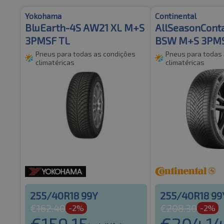
Yokohama
Continental
BluEarth-4S AW21 XL M+S
AllSeasonConta
3PMSF TL
BSW M+S 3PMS
Pneus para todas as condições
Pneus para todas
climatéricas
climatéricas
255/40R18 99Y
255/40R18 99
€
162.40
€
208.30
-2%
-2%
€
159.15
€
204.14