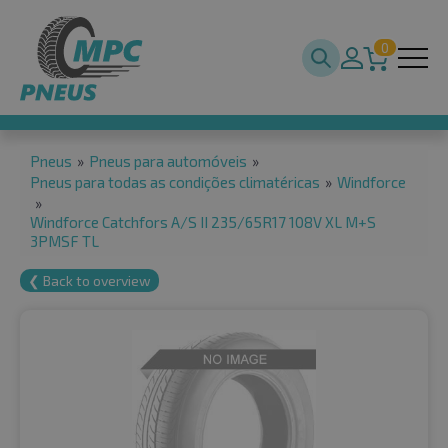
0
Pneus
»
Pneus para automóveis
»
Pneus para todas as condições climatéricas
»
Windforce
»
Windforce Catchfors A/S II 235/65R17 108V XL M+S
3PMSF TL
❮ Back to overview