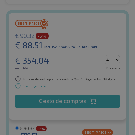
€
90.32
-2%
€
88.51
incl. IVA *
por Auto-Raifen GmbH
€
354.04
incl. IVA
Número
Tempo de entrega estimado - Qui. 13 Ago. - Ter. 18 Ago.
Envio gratuito
Cesto de compras
€
90.32
-2%