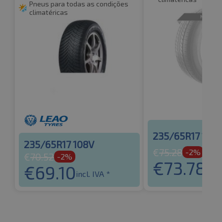
Pneus para todas as condições
climatéricas
235/65R17 108
235/65R17 108V
€
75.28
-2%
€
70.52
-2%
€
73.78
€
69.10
incl.
incl. IVA *