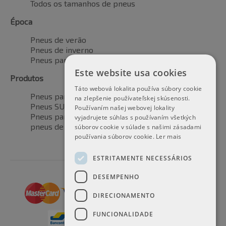
Todos os tamanhos de pneus
Época
Pneus de verão
Pneus de inverno
Pneus para todas as estações
Este website usa cookies
Produtos
Táto webová lokalita používa súbory cookie
Pneus para automóveis
na zlepšenie používateľskej skúsenosti.
Pneus SUV / 4x4
Používaním našej webovej lokality
Pneus para veículos de transporte
vyjadrujete súhlas s používaním všetkých
pneus de motocicleta
súborov cookie v súlade s našimi zásadami
používania súborov cookie.
Ler mais
ESTRITAMENTE NECESSÁRIOS
DESEMPENHO
DIRECIONAMENTO
FUNCIONALIDADE