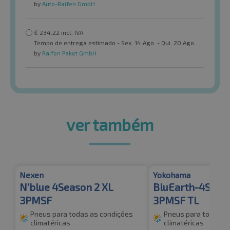
by
Auto-Raifen GmbH
€
234.22
incl. IVA
Tempo de entrega estimado - Sex. 14 Ago. - Qui. 20 Ago.
by
Raifen Paket GmbH
ver também
Nexen
Yokohama
N'blue 4Season 2 XL
BluEarth-4S AW
3PMSF
3PMSF TL
Pneus para todas as condições
Pneus para todas a
climatéricas
climatéricas