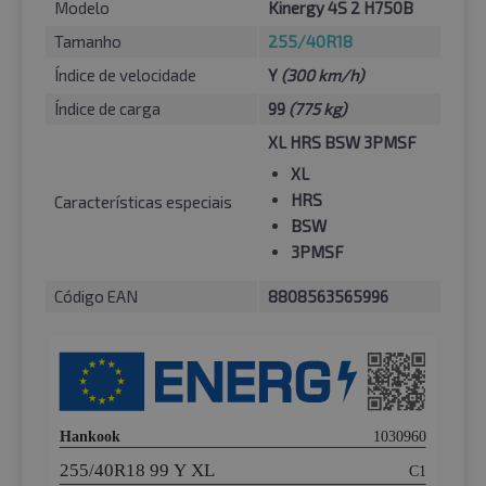
Modelo
Kinergy 4S 2 H750B
Tamanho
255/40R18
Índice de velocidade
Y
(300 km/h)
Índice de carga
99
(775 kg)
XL HRS BSW 3PMSF
XL
HRS
Características especiais
BSW
3PMSF
Código EAN
8808563565996