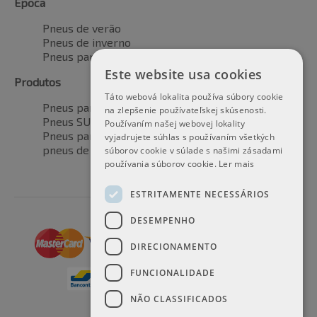
Época
Pneus de verão
Pneus de inverno
Pneus para todas as estações
Este website usa cookies
Produtos
Táto webová lokalita používa súbory cookie
Pneus para automóveis
na zlepšenie používateľskej skúsenosti.
Pneus SUV / 4x4
Používaním našej webovej lokality
Pneus para veículos de transporte
vyjadrujete súhlas s používaním všetkých
pneus de motocicleta
súborov cookie v súlade s našimi zásadami
používania súborov cookie.
Ler mais
ESTRITAMENTE NECESSÁRIOS
DESEMPENHO
DIRECIONAMENTO
FUNCIONALIDADE
NÃO CLASSIFICADOS