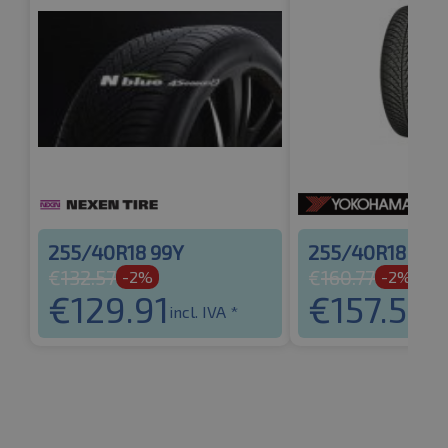
255/40R18 99Y
255/40R18 99Y
€
132.57
€
160.77
-2%
-2%
€
129.91
€
157.56
incl. IVA *
inc