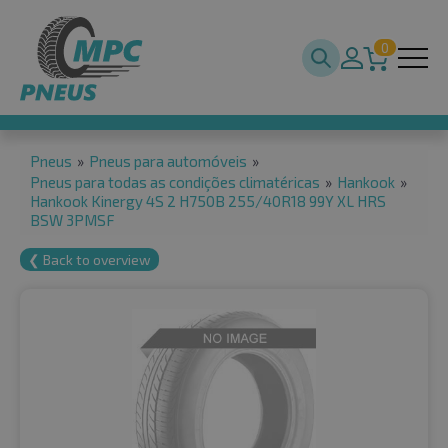
0
Pneus
»
Pneus para automóveis
»
Pneus para todas as condições climatéricas
»
Hankook
»
Hankook Kinergy 4S 2 H750B 255/40R18 99Y XL HRS
BSW 3PMSF
❮ Back to overview