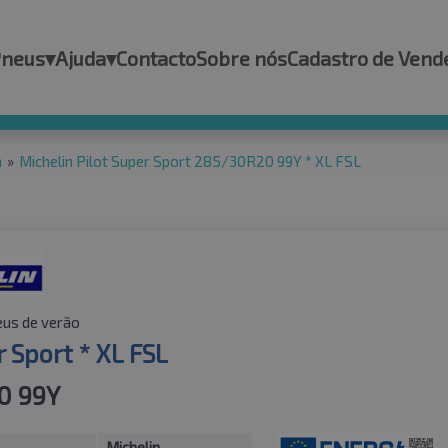
Pneus
▾
Ajuda
▾
Contacto
Sobre nós
Cadastro de Vend
n
»
Michelin Pilot Super Sport 285/30R20 99Y * XL FSL
us de verão
r Sport * XL FSL
0 99Y
Michelin