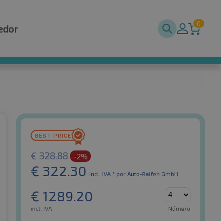
0
edor
€
328.88
-2%
€
322.30
incl. IVA *
por Auto-Raifen GmbH
€
1289.20
incl. IVA
Número