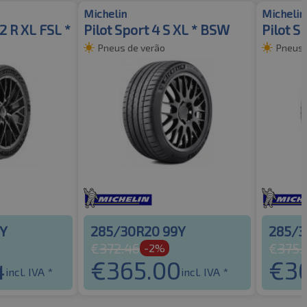
Michelin
Michelin
2 R XL FSL *
Pilot Sport 4 S XL * BSW
Pilot S
Pneus de verão
Pneus 
9Y
285/30R20 99Y
285/3
€
372.46
€
375.
-2%
4
€
365.00
€
3
incl. IVA *
incl. IVA *