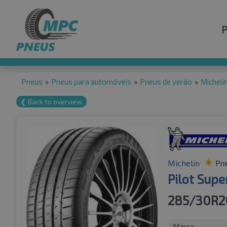
Pneus
»
Pneus para automóveis
»
Pneus de verão
»
Micheli
❮ Back to overview
Michelin
Pne
Pilot Supe
285/30R2
Marca