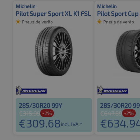
Michelin
Michelin
Pilot Super Sport XL K1 FSL
Pilot Sport Cup 
Pneus de verão
Pneus de verão
285/30R20 99Y
285/30R20 9
€
315.99
€
647.89
-2%
-2%
€
309.68
€
634.9
incl. IVA *