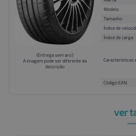
Modelo
Tamanho
Índice de veloci
Índice de carga
(
Entrega sem aro
)
Características 
A imagem pode ser diferente da
descrição
Código EAN
ver 