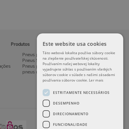
Este website usa cookies
Produtos
Táto webová lokalita používa súbory cookie
Pneus para automóveis
na zlepšenie používateľskej skúsenosti.
Pneus SUV / 4x4
Používaním našej webovej lokality
ações
Pneus para veículos de transporte
vyjadrujete súhlas s používaním všetkých
pneus de motocicleta
súborov cookie v súlade s našimi zásadami
používania súborov cookie.
Ler mais
ESTRITAMENTE NECESSÁRIOS
DESEMPENHO
DIRECIONAMENTO
FUNCIONALIDADE