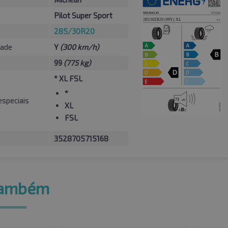
Pilot Super Sport
285/30R20
dade
Y
(300 km/h)
99
(775 kg)
* XL FSL
*
especiais
XL
FSL
3528705715168
também