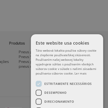
Este website usa cookies
Produtos
Táto webová lokalita používa súbory cookie
Pneus para automóveis
na zlepšenie používateľskej skúsenosti.
Pneus SUV / 4x4
Používaním našej webovej lokality
ações
Pneus para veículos de transporte
vyjadrujete súhlas s používaním všetkých
pneus de motocicleta
súborov cookie v súlade s našimi zásadami
používania súborov cookie.
Ler mais
ESTRITAMENTE NECESSÁRIOS
DESEMPENHO
DIRECIONAMENTO