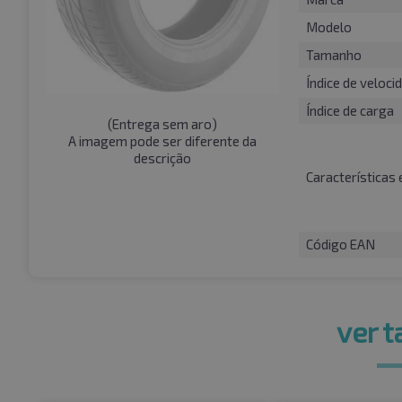
Modelo
Tamanho
Índice de veloci
Índice de carga
(
Entrega sem aro
)
A imagem pode ser diferente da
descrição
Características 
Código EAN
ver 