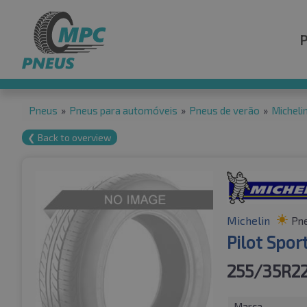
Pneus
»
Pneus para automóveis
»
Pneus de verão
»
Micheli
❮ Back to overview
Michelin
Pne
Pilot Spor
255/35R22
Marca