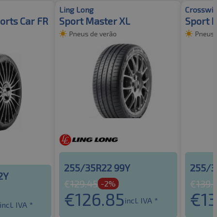
Ling Long
Crosswi
orts Car FR
Sport Master XL
Sport 
Pneus de verão
Pneus 
255/35R22 99Y
255/3
2Y
€
129.45
€
139.
-2%
€
126.85
€
1
incl. IVA *
incl. IVA *