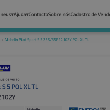
Pneus
▾
Ajuda
▾
Contacto
Sobre nós
Cadastro de Vend
n
»
Michelin Pilot Sport S 5 255/35R22 102Y POL XL TL
us de verão
t S 5 POL XL TL
 102Y
Michelin