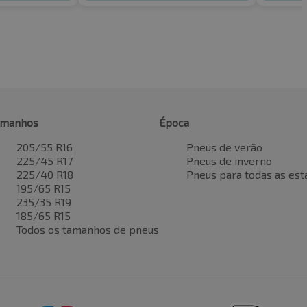
amanhos
Época
205/55 R16
Pneus de verão
225/45 R17
Pneus de inverno
225/40 R18
Pneus para todas as est
195/65 R15
235/35 R19
185/65 R15
Todos os tamanhos de pneus