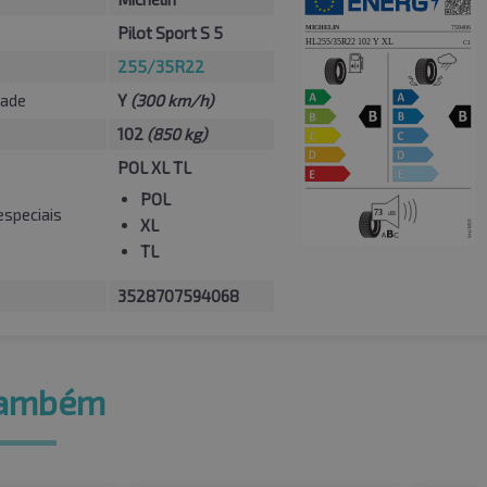
Pilot Sport S 5
255/35R22
dade
Y
(300 km/h)
102
(850 kg)
POL XL TL
POL
especiais
XL
TL
3528707594068
também