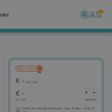
0
edor
€
-
incl. IVA
€
-
incl. IVA
Número
Tempo de entrega estimado - Seg. 10 Ago. - Seg. 10
Ago.