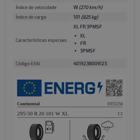
Índice de velocidade
W
(270 km/h)
Índice de carga
101
(825 kg)
XL FR 3PMSF
XL
Características especiais
FR
3PMSF
Código EAN
4019238009125