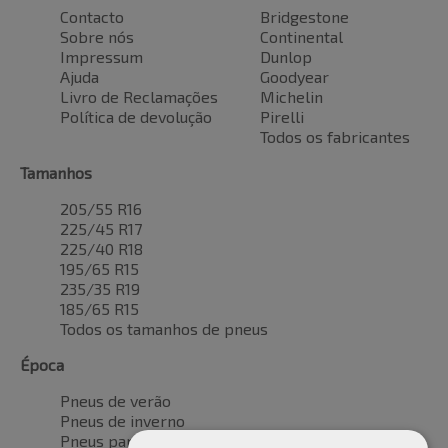
Contacto
Bridgestone
Sobre nós
Continental
Impressum
Dunlop
Ajuda
Goodyear
Livro de Reclamações
Michelin
Política de devolução
Pirelli
Todos os fabricantes
Tamanhos
205/55 R16
225/45 R17
225/40 R18
195/65 R15
235/35 R19
185/65 R15
Todos os tamanhos de pneus
Época
Pneus de verão
Pneus de inverno
Pneus para todas as estações