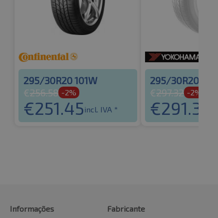
295/30R20 101W
295/30R20 10
€
256.58
€
297.32
-2%
-2%
€
251.45
€
291.37
incl. IVA *
in
Informações
Fabricante