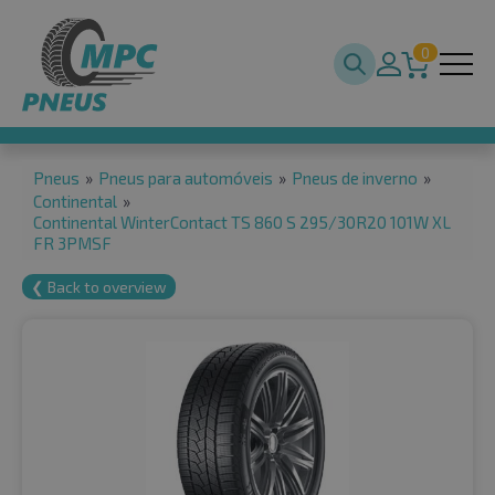
0
Pneus
»
Pneus para automóveis
»
Pneus de inverno
»
Continental
»
Continental WinterContact TS 860 S 295/30R20 101W XL
FR 3PMSF
❮ Back to overview