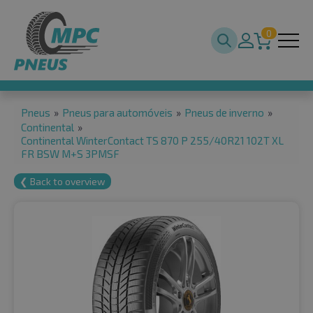
0
Pneus
»
Pneus para automóveis
»
Pneus de inverno
»
Continental
»
Continental WinterContact TS 870 P 255/40R21 102T XL
FR BSW M+S 3PMSF
❮ Back to overview