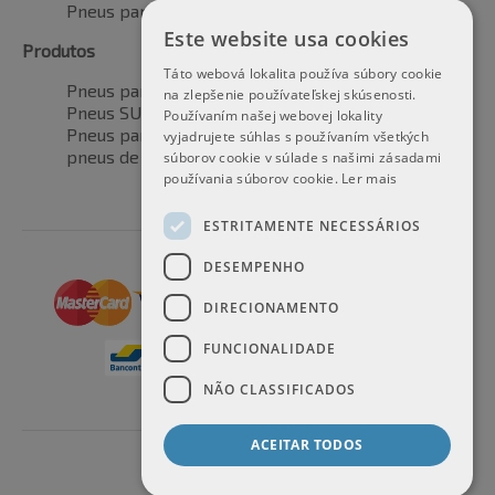
Pneus para todas as estações
Este website usa cookies
Produtos
Táto webová lokalita používa súbory cookie
Pneus para automóveis
na zlepšenie používateľskej skúsenosti.
Pneus SUV / 4x4
Používaním našej webovej lokality
Pneus para veículos de transporte
vyjadrujete súhlas s používaním všetkých
pneus de motocicleta
súborov cookie v súlade s našimi zásadami
používania súborov cookie.
Ler mais
ESTRITAMENTE NECESSÁRIOS
DESEMPENHO
DIRECIONAMENTO
FUNCIONALIDADE
NÃO CLASSIFICADOS
ACEITAR TODOS