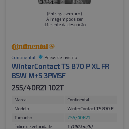
(
Entrega sem aro
)
A imagem pode ser
diferente da descrição
Continental
Pneus de inverno
WinterContact TS 870 P XL FR
BSW M+S 3PMSF
255/40R21 102T
Marca
Continental
Modelo
WinterContact TS 870 P
Tamanho
255/40R21
Índice de velocidade
T
(190 km/h)