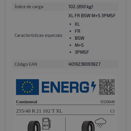
Índice de carga
102
(850 kg)
XL FR BSW M+S 3PMSF
XL
FR
Características especiais
BSW
M+S
3PMSF
Código EAN
4019238093827