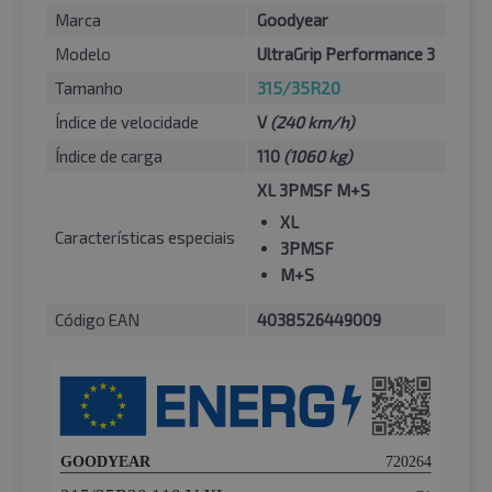
Marca
Goodyear
Modelo
UltraGrip Performance 3
Tamanho
315/35R20
Índice de velocidade
V
(240 km/h)
Índice de carga
110
(1060 kg)
XL 3PMSF M+S
XL
Características especiais
3PMSF
M+S
Código EAN
4038526449009