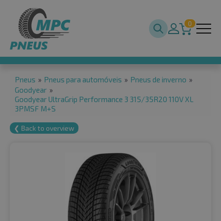
0
Pneus
»
Pneus para automóveis
»
Pneus de inverno
»
Goodyear
»
Goodyear UltraGrip Performance 3 315/35R20 110V XL
3PMSF M+S
❮ Back to overview