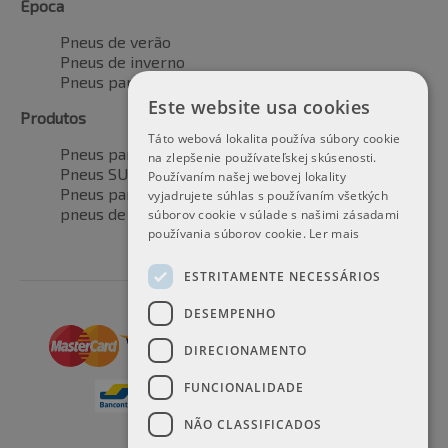
Época
Pneus de verão
Pneus de inverno
Pneus para todas as estações
Este website usa cookies
Produtos
Táto webová lokalita používa súbory cookie
Pneus para automóveis
na zlepšenie používateľskej skúsenosti.
Pneus SUV / 4x4
Používaním našej webovej lokality
Pneus para veículos de transporte
vyjadrujete súhlas s používaním všetkých
pneus de motocicleta
súborov cookie v súlade s našimi zásadami
používania súborov cookie.
Ler mais
ESTRITAMENTE NECESSÁRIOS
DESEMPENHO
DIRECIONAMENTO
FUNCIONALIDADE
NÃO CLASSIFICADOS