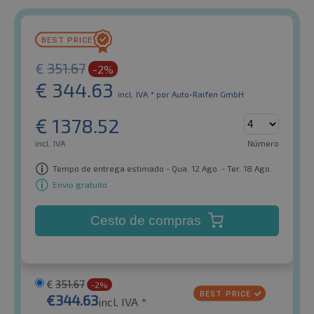
€
351.67
-2%
€
344.63
incl. IVA *
por Auto-Raifen GmbH
€
1378.52
incl. IVA
Número
Tempo de entrega estimado - Qua. 12 Ago. - Ter. 18 Ago.
Envio gratuito
Cesto de compras
€
351.67
-2%
€
344.63
incl. IVA *