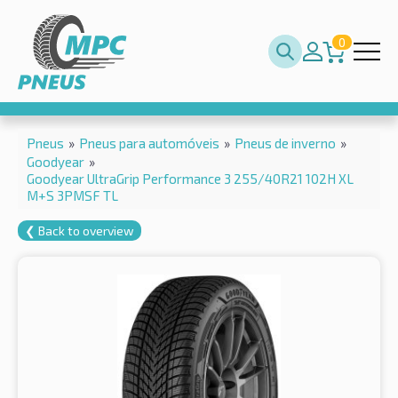
0
Pneus
»
Pneus para automóveis
»
Pneus de inverno
»
Goodyear
»
Goodyear UltraGrip Performance 3 255/40R21 102H XL
M+S 3PMSF TL
❮ Back to overview