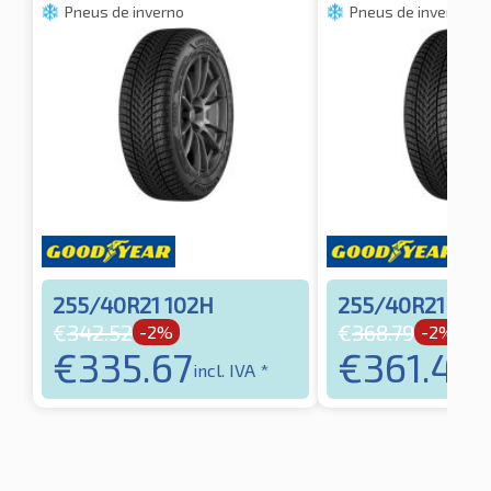
Pneus de inverno
Pneus de inverno
255/40R21 102H
255/40R21 105
€
342.52
€
368.79
-2%
-2%
€
335.67
€
361.42
incl. IVA *
in