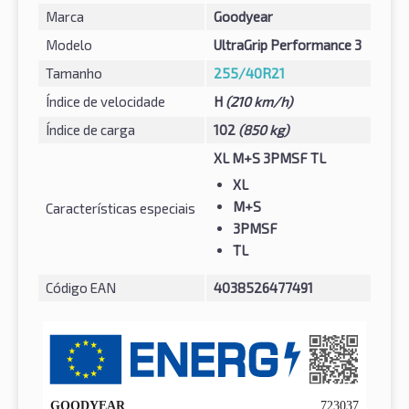
Marca
Goodyear
Modelo
UltraGrip Performance 3
Tamanho
255/40R21
Índice de velocidade
H
(210 km/h)
Índice de carga
102
(850 kg)
XL M+S 3PMSF TL
XL
M+S
Características especiais
3PMSF
TL
Código EAN
4038526477491