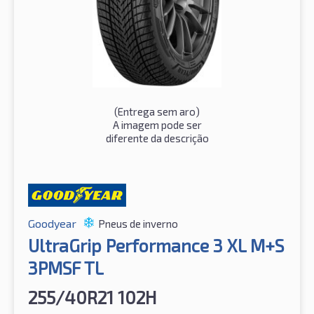
(
Entrega sem aro
)
A imagem pode ser
diferente da descrição
Goodyear
Pneus de inverno
UltraGrip Performance 3 XL M+S
3PMSF TL
255/40R21 102H