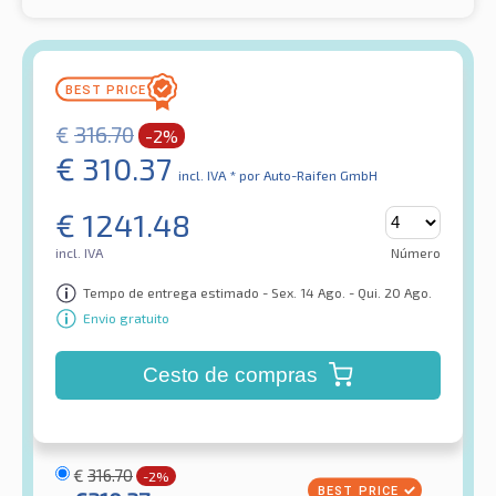
€
316.70
-2%
€
310.37
incl. IVA *
por Auto-Raifen GmbH
€
1241.48
incl. IVA
Número
Tempo de entrega estimado - Sex. 14 Ago. - Qui. 20 Ago.
Envio gratuito
Cesto de compras
€
316.70
-2%