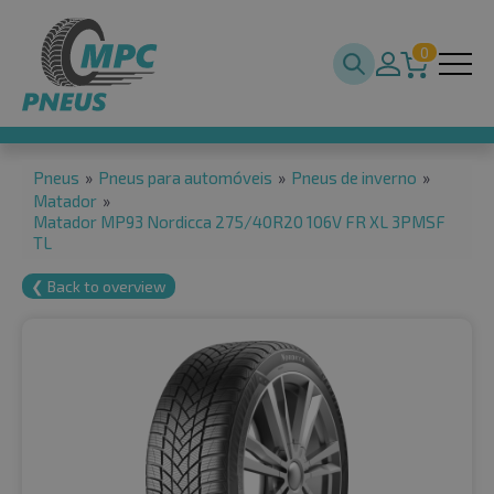
0
Pneus
»
Pneus para automóveis
»
Pneus de inverno
»
Matador
»
Matador MP93 Nordicca 275/40R20 106V FR XL 3PMSF
TL
❮ Back to overview