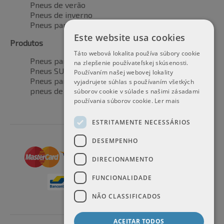
Pneus de verão
Pneus de inverno
Pneus para todas as estações
Este website usa cookies
Produtos
Táto webová lokalita používa súbory cookie
Pneus para automóveis
na zlepšenie používateľskej skúsenosti.
Pneus SUV / 4x4
Používaním našej webovej lokality
Pneus para veículos de transporte
vyjadrujete súhlas s používaním všetkých
pneus de motocicleta
súborov cookie v súlade s našimi zásadami
používania súborov cookie.
Ler mais
ESTRITAMENTE NECESSÁRIOS
DESEMPENHO
DIRECIONAMENTO
FUNCIONALIDADE
NÃO CLASSIFICADOS
ACEITAR TODOS