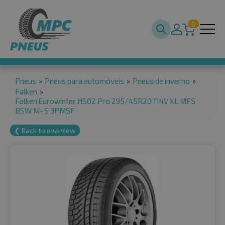
0
Pneus
»
Pneus para automóveis
»
Pneus de inverno
»
Falken
»
Falken Eurowinter HS02 Pro 295/45R20 114V XL MFS
BSW M+S 3PMSF
❮ Back to overview