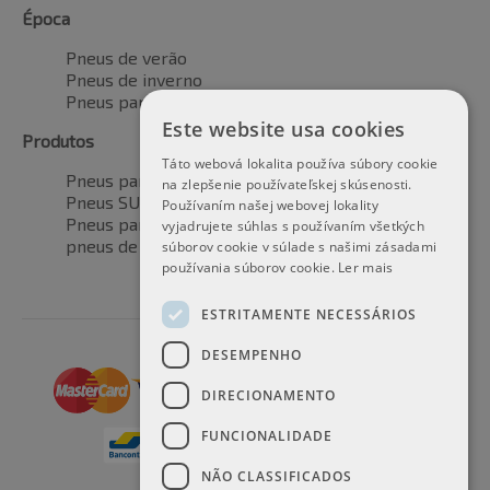
Época
Pneus de verão
Pneus de inverno
Pneus para todas as estações
Este website usa cookies
Produtos
Táto webová lokalita používa súbory cookie
Pneus para automóveis
na zlepšenie používateľskej skúsenosti.
Pneus SUV / 4x4
Používaním našej webovej lokality
Pneus para veículos de transporte
vyjadrujete súhlas s používaním všetkých
pneus de motocicleta
súborov cookie v súlade s našimi zásadami
používania súborov cookie.
Ler mais
ESTRITAMENTE NECESSÁRIOS
DESEMPENHO
DIRECIONAMENTO
FUNCIONALIDADE
NÃO CLASSIFICADOS