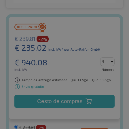
€
239.81
-2%
€
235.02
incl. IVA *
por Auto-Raifen GmbH
€
940.08
incl. IVA
Número
Tempo de entrega estimado - Qui. 13 Ago. - Qua. 19 Ago.
Envio gratuito
Cesto de compras
€
239.81
-2%