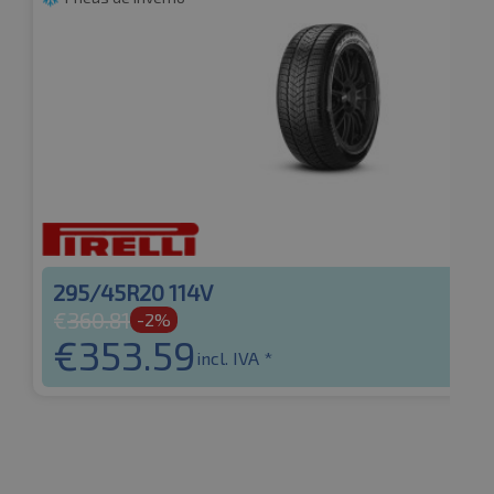
295/45R20 114V
€
360.81
-2%
€
353.59
incl. IVA *