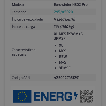
Modelo
Eurowinter HS02 Pro
Tamanho
295/45R20
Índice de velocidade
V
(240 km/h)
Índice de carga
114
(1180 kg)
XL MFS BSW M+S
3PMSF
XL
Características
MFS
especiais
BSW
M+S
3PMSF
Código EAN
4250427431291