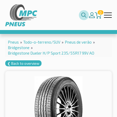
0
Pneus
»
Todo-o-terreno/SUV
»
Pneus de verão
»
Bridgestone
»
Bridgestone Dueler H/P Sport 235/55R17 99V AO
❮ Back to overview