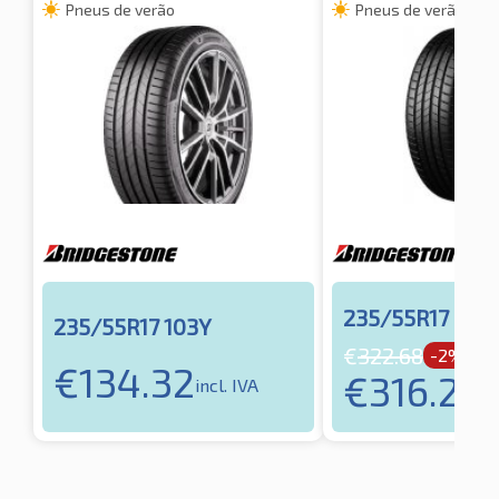
Pneus de verão
Pneus de verão
235/55R17 99H
235/55R17 103Y
€
322.68
-2%
€
134.32
€
316.22
incl. IVA
in