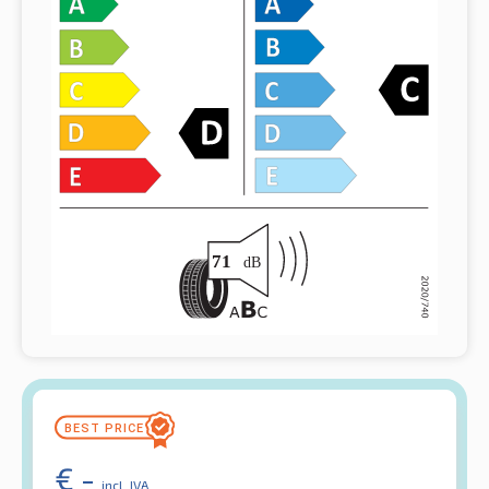
€
-
incl. IVA