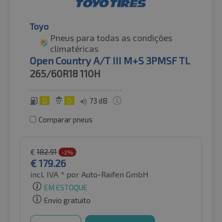
Toyo
Pneus para todas as condições
climatéricas
Open Country A/T III M+S 3PMSF TL
265/60R18
110H
D
D
73 dB
Comparar pneus
€
182.91
-2%
€
179.26
incl. IVA *
por Auto-Raifen GmbH
EM ESTOQUE
Envio gratuito