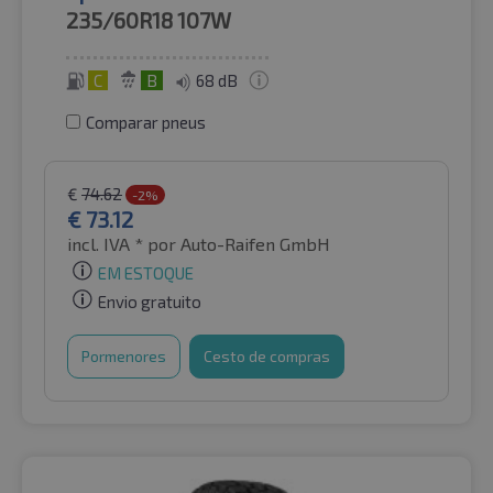
235/60R18
107W
C
B
68 dB
Comparar pneus
€
74.62
-2%
€
73.12
incl. IVA *
por Auto-Raifen GmbH
EM ESTOQUE
Envio gratuito
Pormenores
Cesto de compras