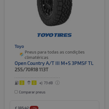
Toyo
Pneus para todas as condições
climatéricas
Open Country A/T III M+S 3PMSF TL
255/70R18
113T
D
D
73 dB
Comparar pneus
€
185.42
-2%