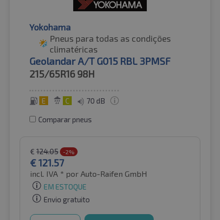
Yokohama
Pneus para todas as condições
climatéricas
Geolandar A/T G015 RBL 3PMSF
215/65R16
98H
E
C
70 dB
Comparar pneus
€
124.05
-2%
€
121.57
incl. IVA *
por Auto-Raifen GmbH
EM ESTOQUE
Envio gratuito