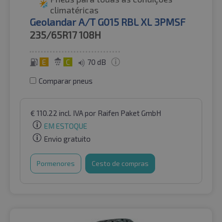
climatéricas
Geolandar A/T G015 RBL XL 3PMSF
235/65R17
108H
E
C
70 dB
Comparar pneus
€
110.22
incl. IVA
por Raifen Paket GmbH
EM ESTOQUE
Envio gratuito
Pormenores
Cesto de compras