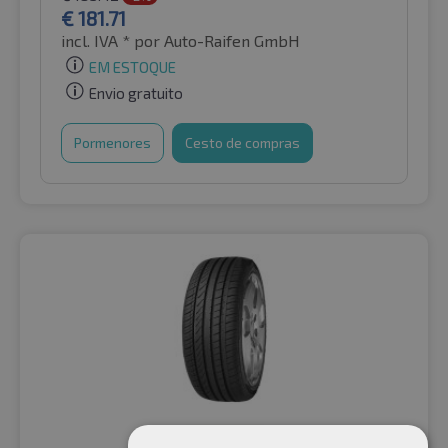
€
181.71
incl. IVA *
por Auto-Raifen GmbH
EM ESTOQUE
Envio gratuito
Pormenores
Cesto de compras