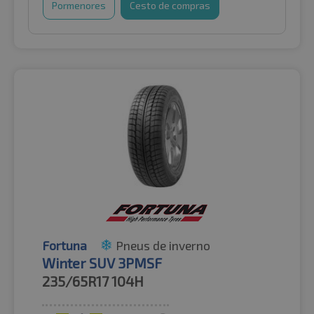
Pormenores
Cesto de compras
Fortuna
Pneus de inverno
Winter SUV 3PMSF
235/65R17
104H