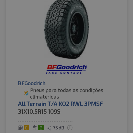
BFGoodrich
Pneus para todas as condições
climatéricas
All Terrain T/A KO2 RWL 3PMSF
31X10.5R15
109S
E
B
75 dB