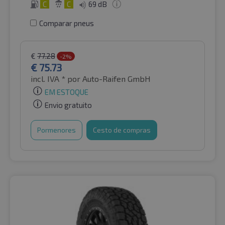
C
C
69 dB
Comparar pneus
€
77.28
-2%
€
75.73
incl. IVA *
por Auto-Raifen GmbH
EM ESTOQUE
Envio gratuito
Pormenores
Cesto de compras