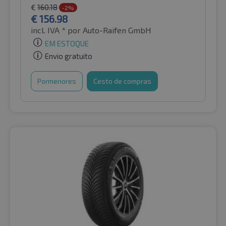
€
160.18
-2%
€
156.98
incl. IVA *
por Auto-Raifen GmbH
EM ESTOQUE
Envio gratuito
Pormenores
Cesto de compras