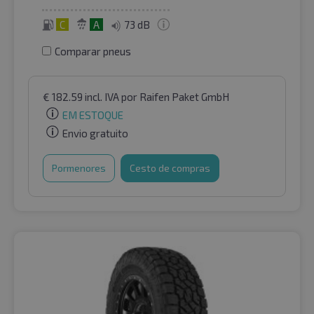
C
A
73 dB
Comparar pneus
€
182.59
incl. IVA
por Raifen Paket GmbH
EM ESTOQUE
Envio gratuito
Pormenores
Cesto de compras