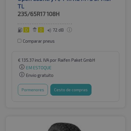
TL
235/65R17
108H
D
D
72 dB
Comparar pneus
€
135.37
incl. IVA
por Raifen Paket GmbH
EM ESTOQUE
Envio gratuito
Pormenores
Cesto de compras