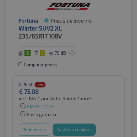
Fortuna
Pneus de inverno
Winter SUV2 XL
235/65R17
108V
B
C
70 dB
Comparar pneus
€
76.60
-2%
€
75.08
incl. IVA *
por Auto-Raifen GmbH
EM ESTOQUE
Envio gratuito
Pormenores
Cesto de compras