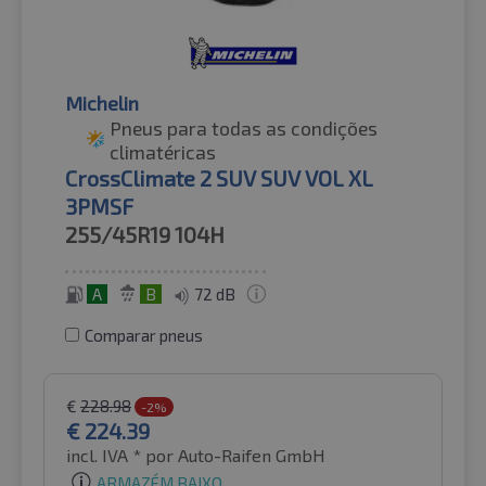
Michelin
Pneus para todas as condições
climatéricas
CrossClimate 2 SUV SUV VOL XL
3PMSF
255/45R19
104H
A
B
72 dB
Comparar pneus
€
228.98
-2%
€
224.39
incl. IVA *
por Auto-Raifen GmbH
ARMAZÉM BAIXO