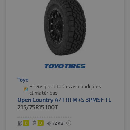
Toyo
Pneus para todas as condições
climatéricas
Open Country A/T III M+S 3PMSF TL
215/75R15
100T
D
D
72 dB