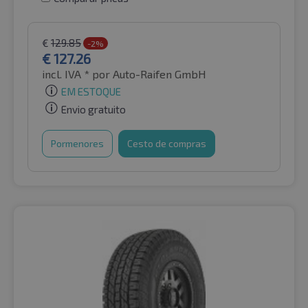
€
129.85
-2%
€
127.26
incl. IVA *
por Auto-Raifen GmbH
EM ESTOQUE
Envio gratuito
Pormenores
Cesto de compras