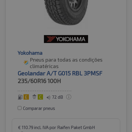
Yokohama
Pneus para todas as condições
climatéricas
Geolandar A/T G015 RBL 3PMSF
235/60R16
100H
E
C
72 dB
Comparar pneus
€
110.79
incl. IVA
por Raifen Paket GmbH