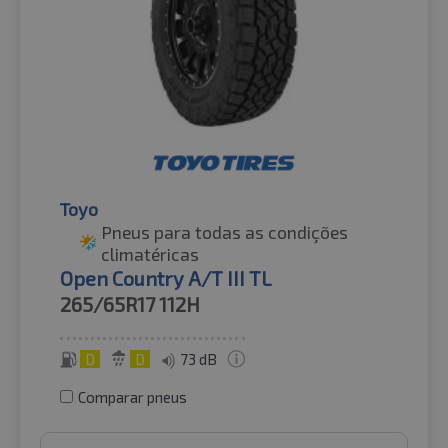
Toyo
Pneus para todas as condições
climatéricas
Open Country A/T III TL
265/65R17
112H
D
D
73 dB
Comparar pneus