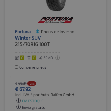
Fortuna
Pneus de inverno
Winter SUV
215/70R16
100T
C
C
69 dB
Comparar pneus
€
69.31
-2%
€
67.92
incl. IVA *
por Auto-Raifen GmbH
EM ESTOQUE
Envio gratuito