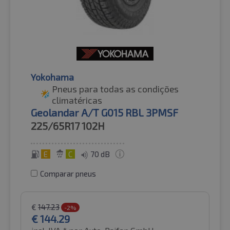
Yokohama
Pneus para todas as condições
climatéricas
Geolandar A/T G015 RBL 3PMSF
225/65R17
102H
E
C
70 dB
Comparar pneus
€
147.23
-2%
€
144.29