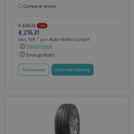
Comparar pneus
€
220.72
-2%
€
216.31
incl. IVA *
por Auto-Raifen GmbH
EM ESTOQUE
Envio gratuito
Pormenores
Cesto de compras