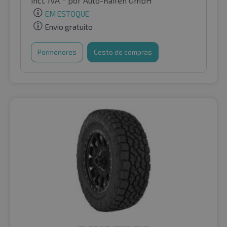
incl. IVA *
por Auto-Raifen GmbH
EM ESTOQUE
Envio gratuito
Pormenores
Cesto de compras