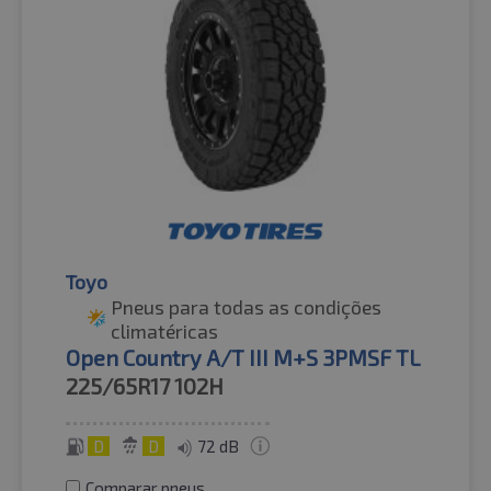
Toyo
Pneus para todas as condições
climatéricas
Open Country A/T III M+S 3PMSF TL
225/65R17
102H
D
D
72 dB
Comparar pneus