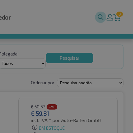
0
edor
Polegada
Pesquisar
Ordenar por
€
60.52
-2%
€
59.31
incl. IVA *
por Auto-Raifen GmbH
EM ESTOQUE