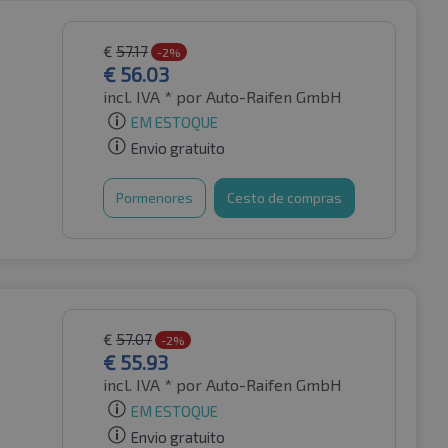
€
57.17
-2%
€
56.03
incl. IVA *
por Auto-Raifen GmbH
EM ESTOQUE
Envio gratuito
Pormenores
Cesto de compras
€
57.07
-2%
€
55.93
incl. IVA *
por Auto-Raifen GmbH
EM ESTOQUE
Envio gratuito