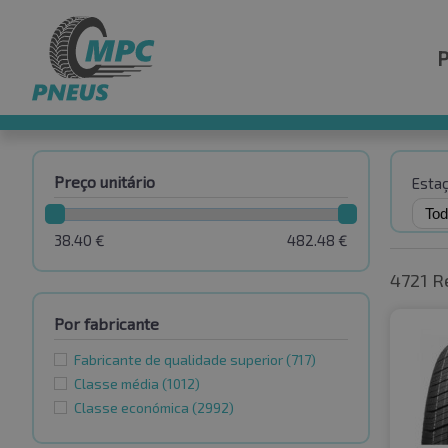
Preço unitário
Esta
38.40
€
482.48
€
4721 R
Por fabricante
Fabricante de qualidade superior
(717)
Classe média
(1012)
Classe económica
(2992)