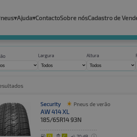
Pneus
▾
Ajuda
▾
Contacto
Sobre nós
Cadastro de Vend
Largura
Altura
ção
esultados
Security
Pneus de verão
AW 414 XL
185/65R14
93N
D
C
70 dB