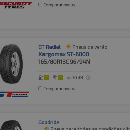
Comparar pneus
GT Radial
Pneus de verão
Kargomax ST-6000
165/80R13C
96/94N
C
C
70 dB
Comparar pneus
Goodride
Pneus para todas as condições cli