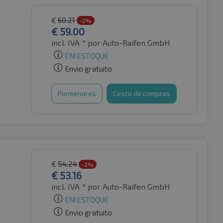
€
60.21
-2%
€
59.00
incl. IVA *
por Auto-Raifen GmbH
EM ESTOQUE
Envio gratuito
Pormenores
Cesto de compras
€
54.24
-2%
€
53.16
incl. IVA *
por Auto-Raifen GmbH
EM ESTOQUE
Envio gratuito