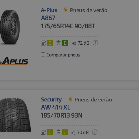
A-Plus
Pneus de verão
A867
175/65R14C
90/88T
C
B
72 dB
Comparar pneus
Security
Pneus de verão
AW 414 XL
185/70R13
93N
C
C
70 dB