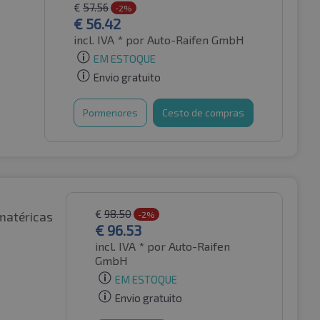
€
57.56
-2%
€
56.42
incl. IVA *
por Auto-Raifen GmbH
EM ESTOQUE
Envio gratuito
Pormenores
Cesto de compras
€
98.50
matéricas
-2%
€
96.53
incl. IVA *
por Auto-Raifen
GmbH
EM ESTOQUE
Envio gratuito