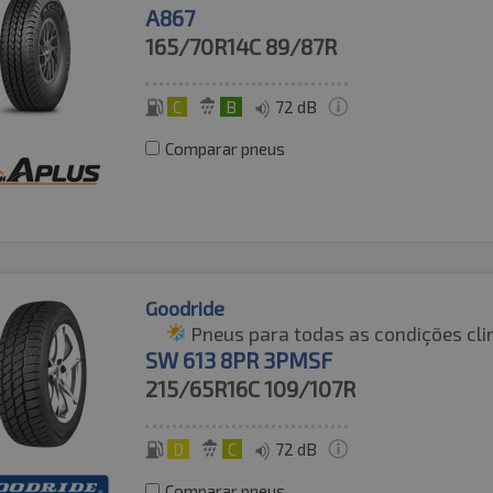
A867
165/70R14C
89/87R
C
B
72 dB
Comparar pneus
Goodride
Pneus para todas as condições cli
SW 613 8PR 3PMSF
215/65R16C
109/107R
D
C
72 dB
Comparar pneus