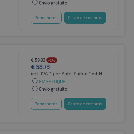
Envio gratuito
Pormenores
Cesto de compras
€
59.93
-2%
€
58.73
incl. IVA *
por Auto-Raifen GmbH
EM ESTOQUE
Envio gratuito
Pormenores
Cesto de compras