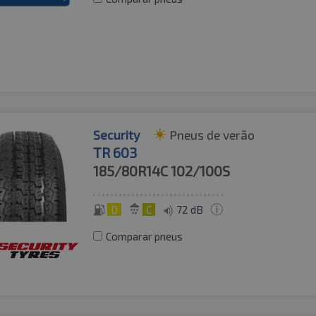
Security
Pneus de verão
TR 603
185/80R14C
102/100S
D
C
72 dB
Comparar pneus