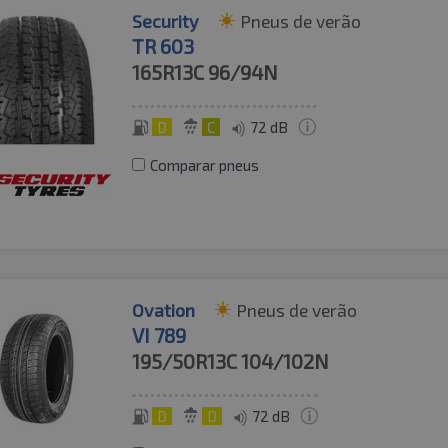
Security
Pneus de verão
TR 603
165R13C
96/94N
D
C
72 dB
Comparar pneus
Ovation
Pneus de verão
VI 789
195/50R13C
104/102N
D
D
72 dB