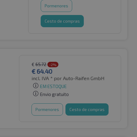
Pormenores
Cesto de compras
€
65.72
-2%
€
64.40
incl. IVA *
por Auto-Raifen GmbH
EM ESTOQUE
Envio gratuito
Pormenores
Cesto de compras