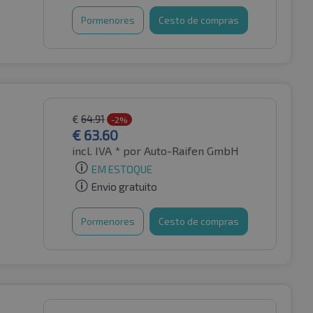
Pormenores
Cesto de compras
€
64.91
-2%
€
63.60
incl. IVA *
por Auto-Raifen GmbH
EM ESTOQUE
Envio gratuito
Pormenores
Cesto de compras