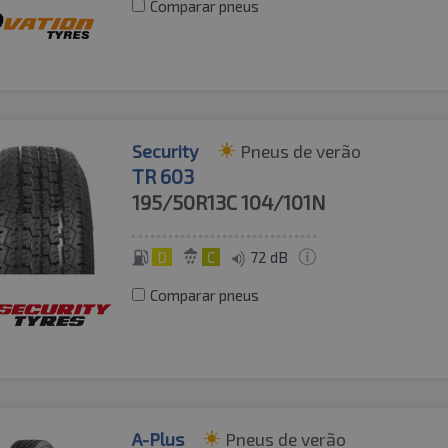
Comparar pneus
Security
Pneus de verão
TR 603
195/50R13C
104/101N
D
C
72 dB
Comparar pneus
A-Plus
Pneus de verão