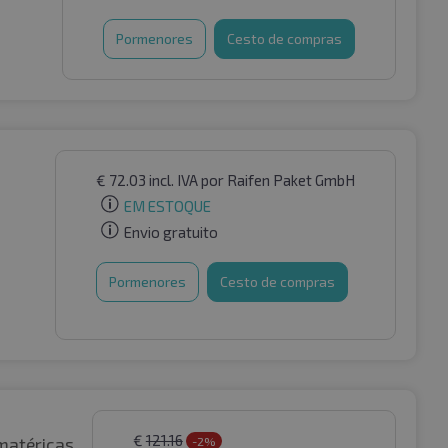
Pormenores
Cesto de compras
€
72.03
incl. IVA
por Raifen Paket GmbH
EM ESTOQUE
Envio gratuito
Pormenores
Cesto de compras
€
121.16
matéricas
-2%