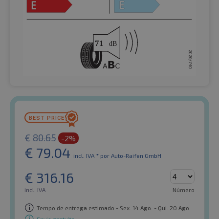
€
80.65
-2%
€
79.04
incl. IVA *
por Auto-Raifen GmbH
€
316.16
incl. IVA
Número
Tempo de entrega estimado - Sex. 14 Ago. - Qui. 20 Ago.
Envio gratuito