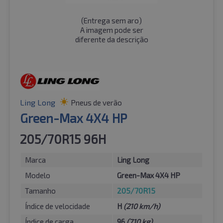
(
Entrega sem aro
)
A imagem pode ser
diferente da descrição
Ling Long
Pneus de verão
Green-Max 4X4 HP
205/70R15 96H
Marca
Ling Long
Modelo
Green-Max 4X4 HP
Tamanho
205/70R15
Índice de velocidade
H
(210 km/h)
Índice de carga
96
(710 kg)