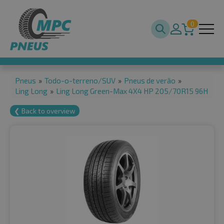
0
Pneus
»
Todo-o-terreno/SUV
»
Pneus de verão
»
Ling Long
»
Ling Long Green-Max 4X4 HP 205/70R15 96H
❮ Back to overview