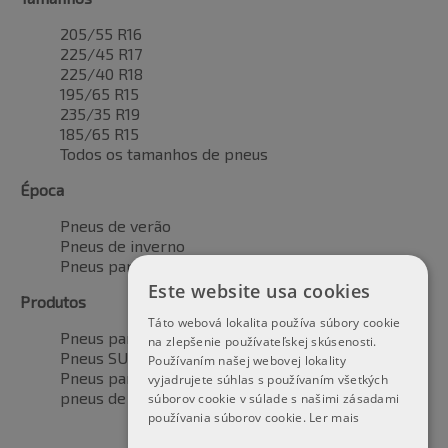
205/55 R16
225/45 R17
225/40 R18
195/65 R15
235/35 R19
185/65 R15
Todos os tamanhos de pneus
Época
Pneus de verão
Pneus de inverno
Pneus para todas as estações
Este website usa cookies
Produtos
Táto webová lokalita používa súbory cookie
Pneus para automóveis
na zlepšenie používateľskej skúsenosti.
Pneus SUV / 4x4
Používaním našej webovej lokality
Pneus para veículos de transporte
vyjadrujete súhlas s používaním všetkých
pneus de motocicleta
súborov cookie v súlade s našimi zásadami
používania súborov cookie.
Ler mais