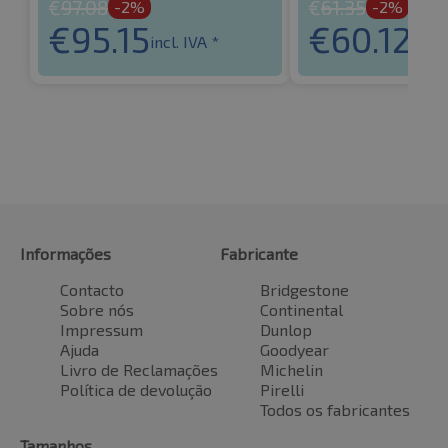
€
97.08
€
61.35
-2%
-2%
€
95.15
€
60.12
incl. IVA *
incl.
Informações
Fabricante
Contacto
Bridgestone
Sobre nós
Continental
Impressum
Dunlop
Ajuda
Goodyear
Livro de Reclamações
Michelin
Política de devolução
Pirelli
Todos os fabricantes
Tamanhos