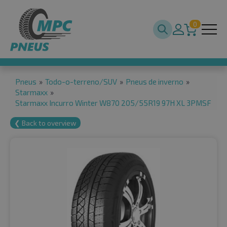
0
Pneus
»
Todo-o-terreno/SUV
»
Pneus de inverno
»
Starmaxx
»
Starmaxx Incurro Winter W870 205/55R19 97H XL 3PMSF
❮ Back to overview