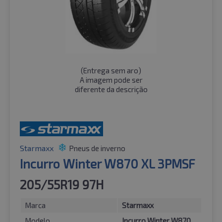
(
Entrega sem aro
)
A imagem pode ser
diferente da descrição
Starmaxx
Pneus de inverno
Incurro Winter W870 XL 3PMSF
205/55R19 97H
Marca
Starmaxx
Modelo
Incurro Winter W870