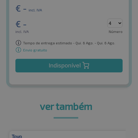
€
-
incl. IVA
€
-
incl. IVA
Número
Tempo de entrega estimado - Qui. 6 Ago. - Qui. 6 Ago.
Envio gratuito
Indisponível
ver também
Toyo