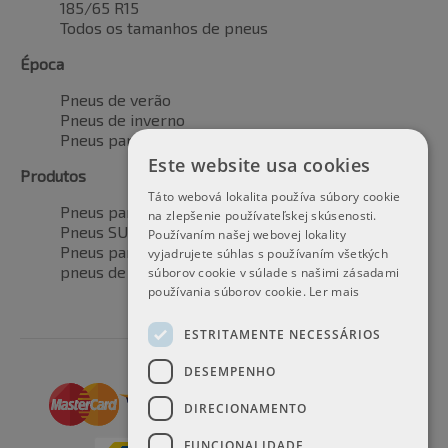
185/65 R15
Todos os tamanhos de pneus
Época
Pneus de verão
Pneus de inverno
Pneus para todas as estações
Este website usa cookies
Produtos
Táto webová lokalita používa súbory cookie
Pneus para automóveis
na zlepšenie používateľskej skúsenosti.
Pneus SUV / 4x4
Používaním našej webovej lokality
Pneus para veículos de transporte
vyjadrujete súhlas s používaním všetkých
pneus de motocicleta
súborov cookie v súlade s našimi zásadami
používania súborov cookie.
Ler mais
ESTRITAMENTE NECESSÁRIOS
DESEMPENHO
DIRECIONAMENTO
FUNCIONALIDADE