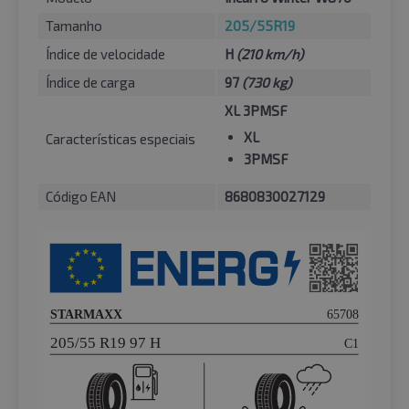
Tamanho
205/55R19
Índice de velocidade
H
(210 km/h)
Índice de carga
97
(730 kg)
XL 3PMSF
XL
Características especiais
3PMSF
Código EAN
8680830027129