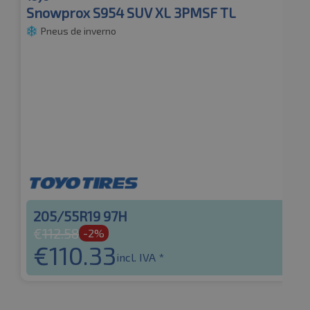
Snowprox S954 SUV XL 3PMSF TL
Pneus de inverno
205/55R19 97H
€
112.58
-2%
€
110.33
incl. IVA *