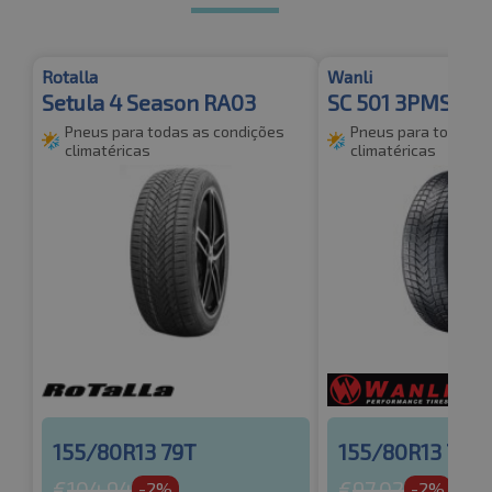
Rotalla
Wanli
Setula 4 Season RA03
SC 501 3PMSF
Pneus para todas as condições
Pneus para todas a
climatéricas
climatéricas
155/80R13 79T
155/80R13 79T
€
104.94
€
97.02
-2%
-2%