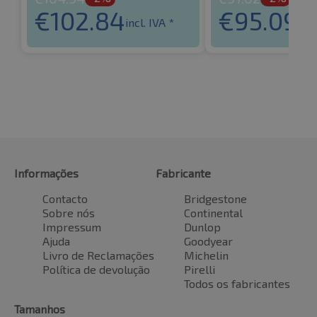
€
102.84
€
95.09
incl. IVA *
incl
Informações
Fabricante
Contacto
Bridgestone
Sobre nós
Continental
Impressum
Dunlop
Ajuda
Goodyear
Livro de Reclamações
Michelin
Política de devolução
Pirelli
Todos os fabricantes
Tamanhos