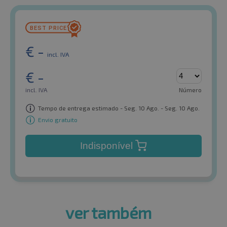
€
-
incl. IVA
€
-
incl. IVA
Número
Tempo de entrega estimado - Seg. 10 Ago. - Seg. 10 Ago.
Envio gratuito
Indisponível
ver também