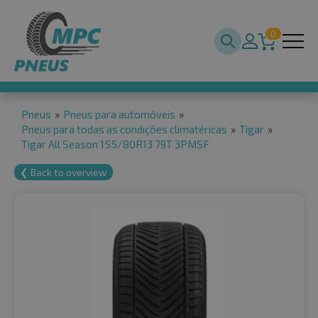
0
Pneus
»
Pneus para automóveis
»
Pneus para todas as condições climatéricas
»
Tigar
»
Tigar All Season 155/80R13 79T 3PMSF
❮ Back to overview