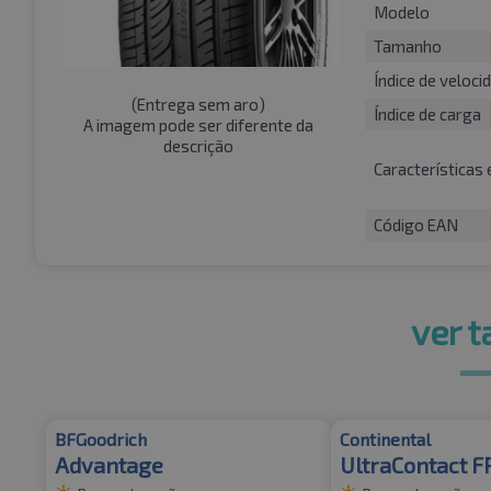
Modelo
Tamanho
Índice de veloci
(
Entrega sem aro
)
Índice de carga
A imagem pode ser diferente da
descrição
Características 
Código EAN
ver 
BFGoodrich
Continental
Advantage
UltraContact 