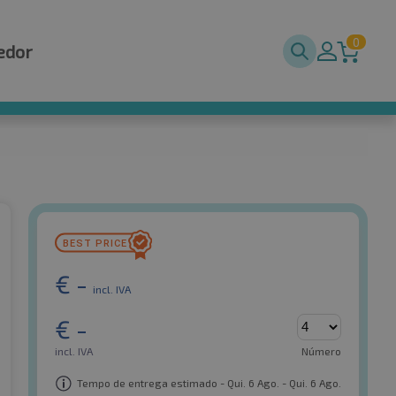
0
edor
€
-
incl. IVA
€
-
incl. IVA
Número
Tempo de entrega estimado - Qui. 6 Ago. - Qui. 6 Ago.