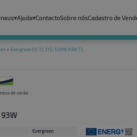
Pneus
▾
Ajuda
▾
Contacto
Sobre nós
Cadastro de Vend
een
»
Evergreen EU 72 215/55R16 93W TL
neus de verão
6 93W
Evergreen