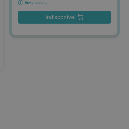
Envio gratuito
Indisponível
BFGoodrich
r HP4
Advantage 2