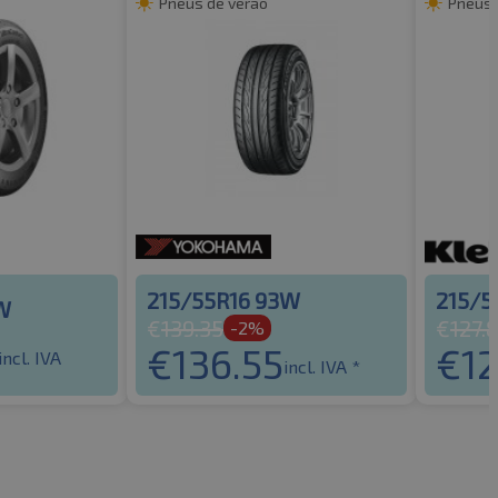
Pneus de verão
Pneus 
215/55R16 93W
215/5
W
€
139.35
€
127.
-2%
€
136.55
€
1
incl. IVA
incl. IVA *