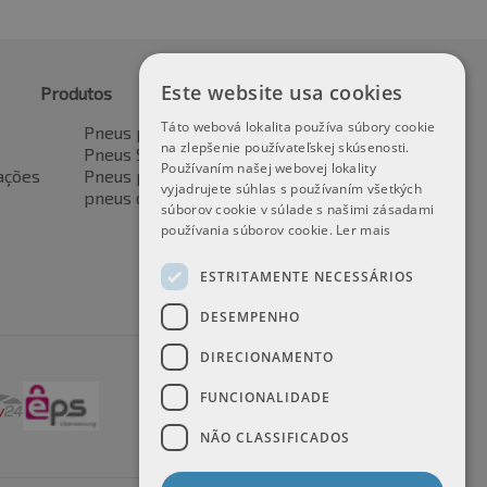
Este website usa cookies
Produtos
Táto webová lokalita používa súbory cookie
Pneus para automóveis
na zlepšenie používateľskej skúsenosti.
Pneus SUV / 4x4
Používaním našej webovej lokality
ações
Pneus para veículos de transporte
vyjadrujete súhlas s používaním všetkých
pneus de motocicleta
súborov cookie v súlade s našimi zásadami
používania súborov cookie.
Ler mais
ESTRITAMENTE NECESSÁRIOS
DESEMPENHO
DIRECIONAMENTO
FUNCIONALIDADE
NÃO CLASSIFICADOS