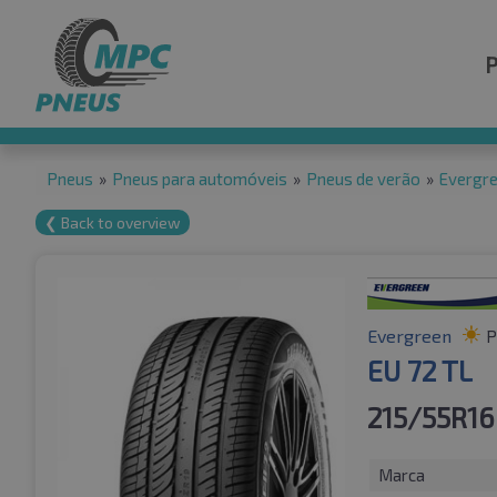
Pneus
»
Pneus para automóveis
»
Pneus de verão
»
Evergr
❮ Back to overview
Evergreen
P
EU 72 TL
215/55R1
Marca