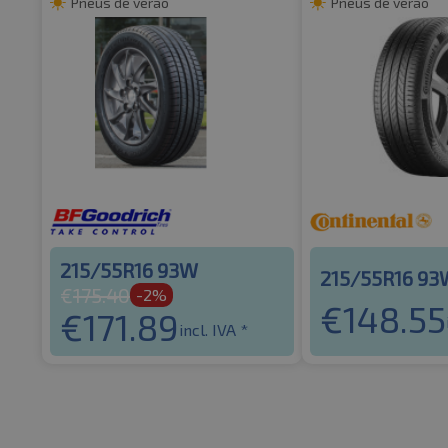
Pneus de verão
Pneus de verão
215/55R16 93W
215/55R16 93
€
175.40
-2%
€
148.55
€
171.89
incl. IVA *