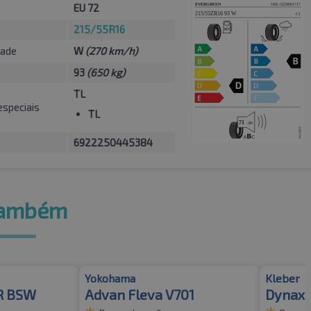
EU 72
215/55R16
dade
W
(270 km/h)
93
(650 kg)
TL
especiais
TL
6922250445384
também
Yokohama
Kleber
FR BSW
Advan Fleva V701
Dynaxe