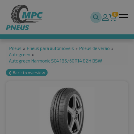
0
Pneus
»
Pneus para automóveis
»
Pneus de verão
»
Autogreen
»
Autogreen Harmonic SC4 185/60R14 82H BSW
❮ Back to overview