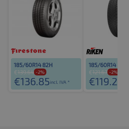
185/60R14 82H
185/60R14 82H
€
139.64
€
121.67
-2%
-2%
€
136.85
€
119.24
incl. IVA *
in