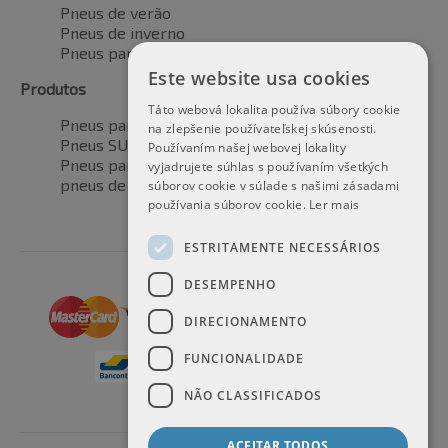
Pneus de verão
Pneus de inverno
Pneus para todas as estações
Este website usa cookies
Produtos
Táto webová lokalita používa súbory cookie
Pneus para automóveis
na zlepšenie používateľskej skúsenosti.
Pneus SUV / 4x4
Používaním našej webovej lokality
Pneus para veículos de transporte
vyjadrujete súhlas s používaním všetkých
pneus de motocicleta
súborov cookie v súlade s našimi zásadami
používania súborov cookie.
Ler mais
ESTRITAMENTE NECESSÁRIOS
DESEMPENHO
DIRECIONAMENTO
FUNCIONALIDADE
NÃO CLASSIFICADOS
ACEITAR TODOS