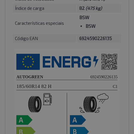
Índice de carga
82
(475 kg)
BSW
Características especiais
BSW
Código EAN
6924590226135