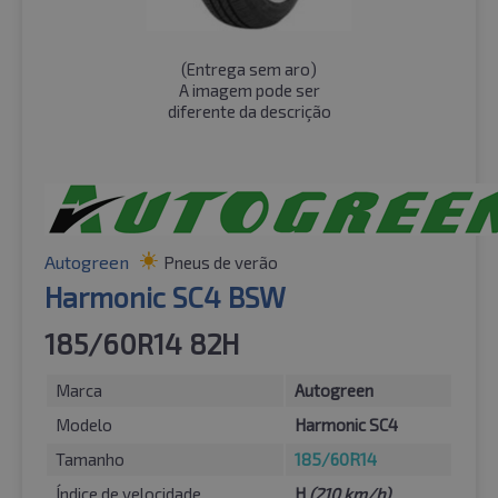
(
Entrega sem aro
)
A imagem pode ser
diferente da descrição
Autogreen
Pneus de verão
Harmonic SC4 BSW
185/60R14 82H
Marca
Autogreen
Modelo
Harmonic SC4
Tamanho
185/60R14
Índice de velocidade
H
(210 km/h)