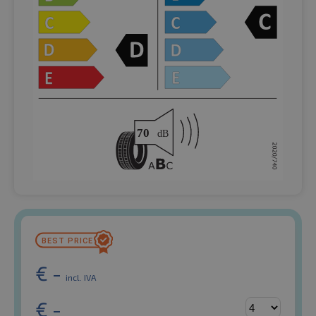
€
-
incl. IVA
€
-