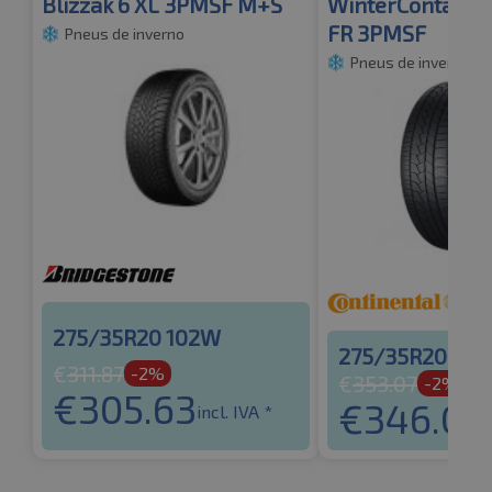
Blizzak 6 XL 3PMSF M+S
WinterContact T
FR 3PMSF
Pneus de inverno
Pneus de inverno
275/35R20 102W
275/35R20 10
€
311.87
-2%
€
353.07
-2%
€
305.63
€
346.01
incl. IVA *
i