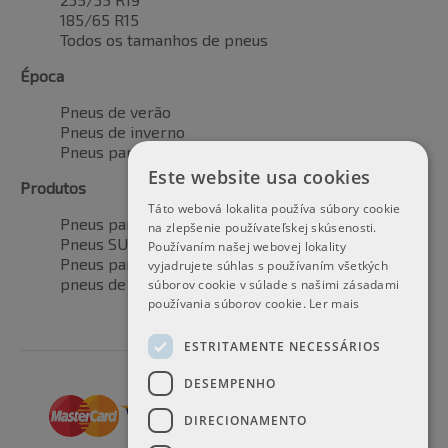
185/65 R15
Todos os tamanhos de pneus
Época
Pneus de verão
Pneus de inverno
Pneus para todas as estações
Este website usa cookies
Produtos
Táto webová lokalita používa súbory cookie
Pneus para automóveis
na zlepšenie používateľskej skúsenosti.
Pneus SUV / 4x4
Používaním našej webovej lokality
Pneus para veículos de transporte
vyjadrujete súhlas s používaním všetkých
pneus de motocicleta
súborov cookie v súlade s našimi zásadami
používania súborov cookie.
Ler mais
ESTRITAMENTE NECESSÁRIOS
DESEMPENHO
DIRECIONAMENTO