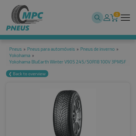
0
Pneus
»
Pneus para automóveis
»
Pneus de inverno
»
Yokohama
»
Yokohama BluEarth Winter V905 245/50R18 100V 3PMSF
❮ Back to overview