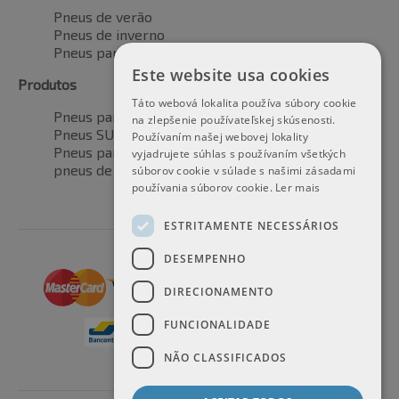
Pneus de verão
Pneus de inverno
Pneus para todas as estações
Este website usa cookies
Produtos
Táto webová lokalita používa súbory cookie
Pneus para automóveis
na zlepšenie používateľskej skúsenosti.
Pneus SUV / 4x4
Používaním našej webovej lokality
Pneus para veículos de transporte
vyjadrujete súhlas s používaním všetkých
pneus de motocicleta
súborov cookie v súlade s našimi zásadami
používania súborov cookie.
Ler mais
ESTRITAMENTE NECESSÁRIOS
DESEMPENHO
DIRECIONAMENTO
FUNCIONALIDADE
NÃO CLASSIFICADOS