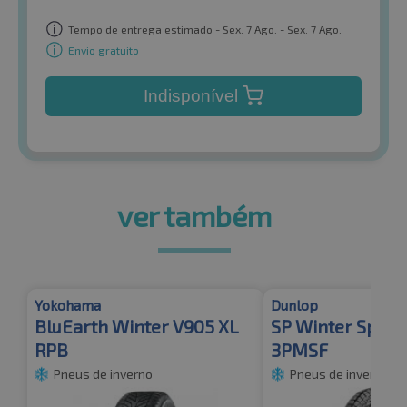
Tempo de entrega estimado - Sex. 7 Ago. - Sex. 7 Ago.
Envio gratuito
Indisponível
ver também
Yokohama
Dunlop
BluEarth Winter V905 XL
SP Winter Sport
RPB
3PMSF
Pneus de inverno
Pneus de inverno