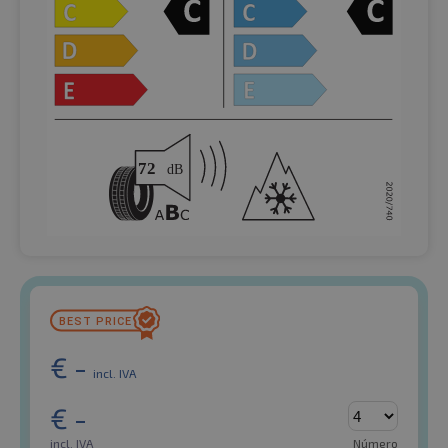
€
-
incl. IVA
€
-
incl. IVA
Número