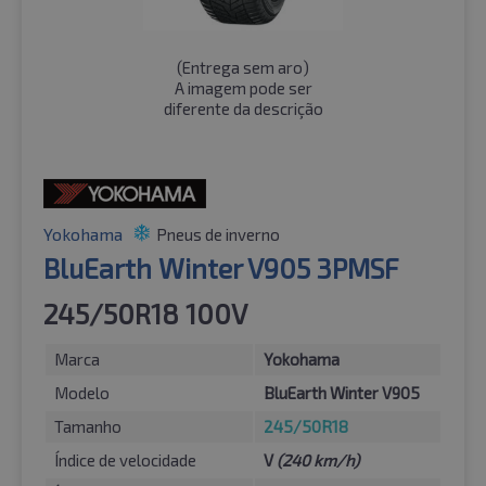
(
Entrega sem aro
)
A imagem pode ser
diferente da descrição
Yokohama
Pneus de inverno
BluEarth Winter V905 3PMSF
245/50R18 100V
Marca
Yokohama
Modelo
BluEarth Winter V905
Tamanho
245/50R18
Índice de velocidade
V
(240 km/h)