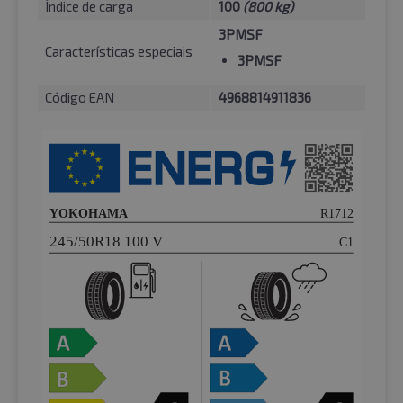
Índice de carga
100
(800 kg)
3PMSF
Características especiais
3PMSF
Código EAN
4968814911836