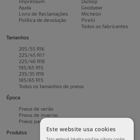
Impressum
Dunlop
Ajuda
Goodyear
Livro de Reclamações
Michelin
Política de devolução
Pirelli
Todos os fabricantes
Tamanhos
205/55 R16
225/45 R17
225/40 R18
195/65 R15
235/35 R19
185/65 R15
Todos os tamanhos de pneus
Época
Pneus de verão
Pneus de inverno
Pneus para todas as estações
Este website usa cookies
Produtos
Táto webová lokalita používa súbory cookie