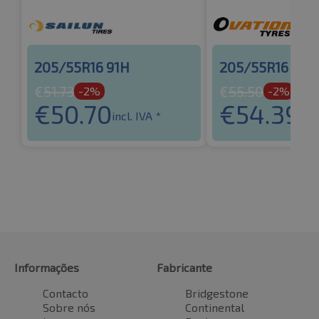
205/55R16 91H
205/55R16 91H
€
51.73
€
55.50
-2%
-2%
€
50.70
€
54.39
incl. IVA *
incl
Informações
Fabricante
Contacto
Bridgestone
Sobre nós
Continental