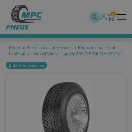
0
Pneus
»
Pneus para automóveis
»
Pneus de inverno
»
Landsail
»
Landsail Winter Lander 205/55R16 91H 3PMSF
❮ Back to overview