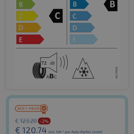
€
123.20
-2%
€
120.74
incl. IVA *
por Auto-Raifen GmbH