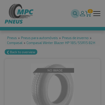
0
Pneus
»
Pneus para automóveis
»
Pneus de inverno
»
Compasal
»
Compasal Winter Blazer HP 185/55R15 82H
❮ Back to overview