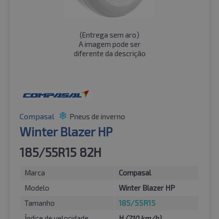
(
Entrega sem aro
)
A imagem pode ser
diferente da descrição
Compasal
Pneus de inverno
Winter Blazer HP
185/55R15 82H
Marca
Compasal
Modelo
Winter Blazer HP
Tamanho
185/55R15
Índice de velocidade
H
(210 km/h)