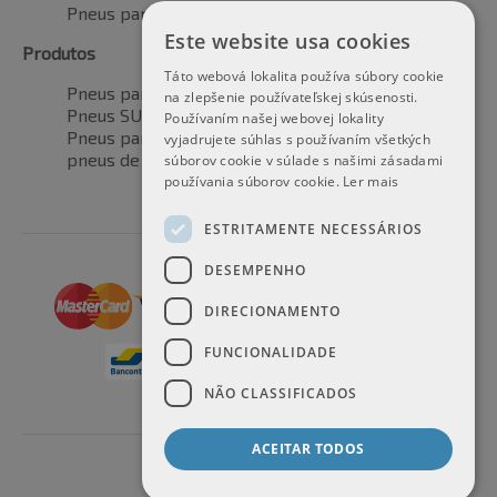
Pneus para todas as estações
Este website usa cookies
Produtos
Táto webová lokalita používa súbory cookie
Pneus para automóveis
na zlepšenie používateľskej skúsenosti.
Pneus SUV / 4x4
Používaním našej webovej lokality
Pneus para veículos de transporte
vyjadrujete súhlas s používaním všetkých
pneus de motocicleta
súborov cookie v súlade s našimi zásadami
používania súborov cookie.
Ler mais
ESTRITAMENTE NECESSÁRIOS
DESEMPENHO
DIRECIONAMENTO
FUNCIONALIDADE
NÃO CLASSIFICADOS
ACEITAR TODOS