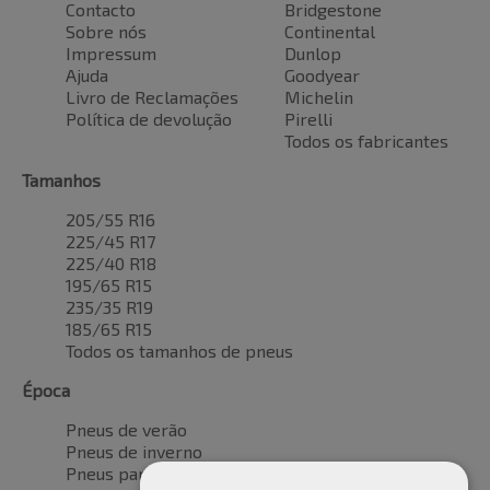
Contacto
Bridgestone
Sobre nós
Continental
Impressum
Dunlop
Ajuda
Goodyear
Livro de Reclamações
Michelin
Política de devolução
Pirelli
Todos os fabricantes
Tamanhos
205/55 R16
225/45 R17
225/40 R18
195/65 R15
235/35 R19
185/65 R15
Todos os tamanhos de pneus
Época
Pneus de verão
Pneus de inverno
Pneus para todas as estações