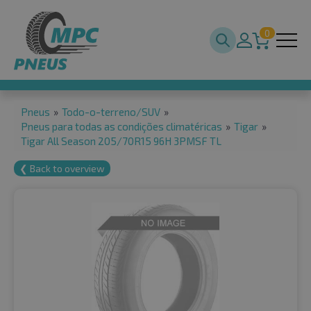
0
Pneus
»
Todo-o-terreno/SUV
»
Pneus para todas as condições climatéricas
»
Tigar
»
Tigar All Season 205/70R15 96H 3PMSF TL
❮ Back to overview