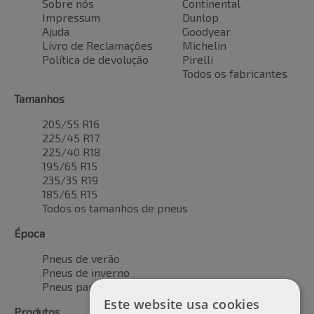
Sobre nós
Continental
Impressum
Dunlop
Ajuda
Goodyear
Livro de Reclamações
Michelin
Política de devolução
Pirelli
Todos os fabricantes
Tamanhos
205/55 R16
225/45 R17
225/40 R18
195/65 R15
235/35 R19
185/65 R15
Todos os tamanhos de pneus
Época
Pneus de verão
Pneus de inverno
Pneus para todas as estações
Este website usa cookies
Produtos