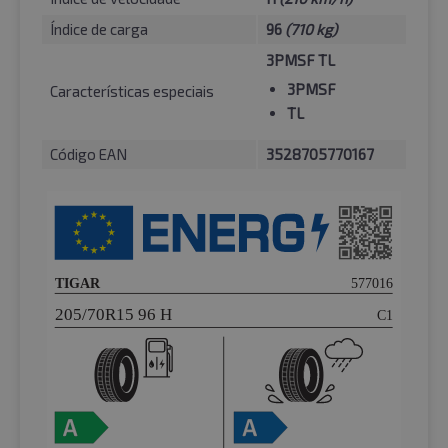
Índice de carga
96
(710 kg)
3PMSF TL
3PMSF
Características especiais
TL
Código EAN
3528705770167