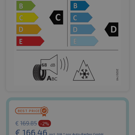
€
169.85
-2%
€
166.46
incl. IVA *
por Auto-Raifen GmbH