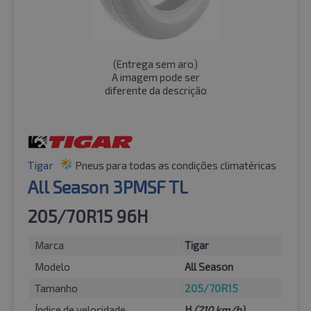
(
Entrega sem aro
)
A imagem pode ser
diferente da descrição
Tigar
Pneus para todas as condições climatéricas
All Season 3PMSF TL
205/70R15 96H
Marca
Tigar
Modelo
All Season
Tamanho
205/70R15
Índice de velocidade
H
(210 km/h)