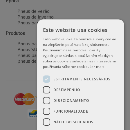
Época
Pneus de verão
Pneus de inverno
Pneus para todas as estações
Este website usa cookies
Produtos
Táto webová lokalita používa súbory cookie
Pneus para automóveis
na zlepšenie používateľskej skúsenosti.
Pneus SUV / 4x4
Používaním našej webovej lokality
Pneus para veículos de transporte
vyjadrujete súhlas s používaním všetkých
pneus de motocicleta
súborov cookie v súlade s našimi zásadami
používania súborov cookie.
Ler mais
ESTRITAMENTE NECESSÁRIOS
DESEMPENHO
DIRECIONAMENTO
FUNCIONALIDADE
NÃO CLASSIFICADOS