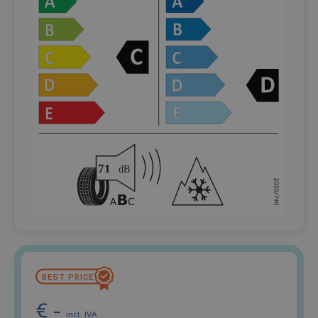
€
-
incl. IVA