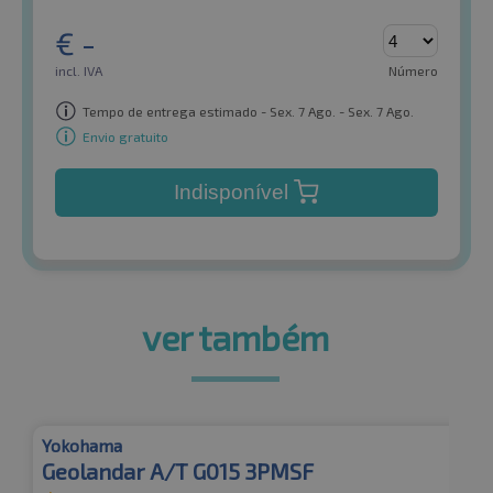
€
-
incl. IVA
Número
Tempo de entrega estimado - Sex. 7 Ago. - Sex. 7 Ago.
Envio gratuito
Indisponível
ver também
Yokohama
Geolandar A/T G015 3PMSF