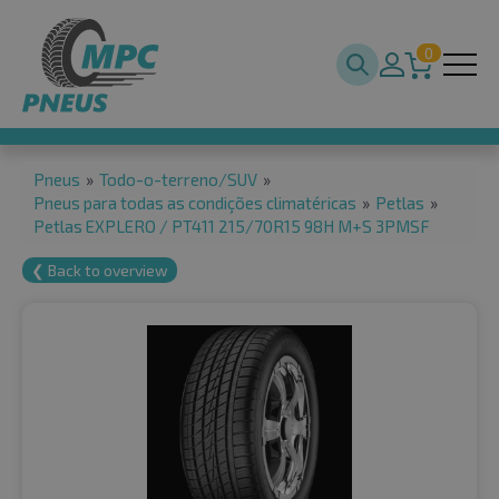
0
Pneus
»
Todo-o-terreno/SUV
»
Pneus para todas as condições climatéricas
»
Petlas
»
Petlas EXPLERO / PT411 215/70R15 98H M+S 3PMSF
❮ Back to overview