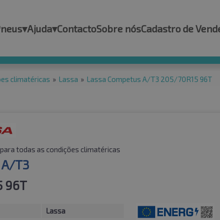
Pneus
▾
Ajuda
▾
Contacto
Sobre nós
Cadastro de Vend
es climatéricas
»
Lassa
»
Lassa Competus A/T3 205/70R15 96T
para todas as condições climatéricas
 A/T3
5 96T
Lassa