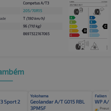
Competus A/T3
205/70R15
dade
T
(190 km/h)
96
(710 kg)
8697322167065
também
Yokohama
Falken
3 Sport 2
Geolandar A/T G015 RBL
WP A/
3PMSF
Pneus 