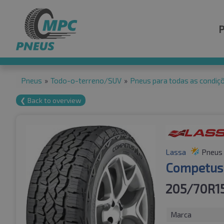
Pneus
»
Todo-o-terreno/SUV
»
Pneus para todas as condiçõ
❮ Back to overview
Lassa
Pneus 
Competus
205/70R1
Marca