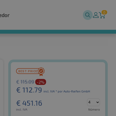
0
edor
€
115.09
-2%
€
112.79
incl. IVA *
por Auto-Raifen GmbH
€
451.16
incl. IVA
Número