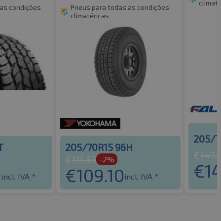
climat
 as condições
Pneus para todas as condições
climatéricas
205/7
T
205/70R15 96H
€
147.
€
111.33
-2%
€
1
9
€
109.10
incl. IVA *
incl. IVA *