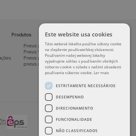
Este website usa cookies
Produtos
Táto webová lokalita používa súbory cookie
Pneus para automóveis
na zlepšenie používateľskej skúsenosti.
Pneus SUV / 4x4
Používaním našej webovej lokality
ações
Pneus para veículos de transporte
vyjadrujete súhlas s používaním všetkých
pneus de motocicleta
súborov cookie v súlade s našimi zásadami
používania súborov cookie.
Ler mais
ESTRITAMENTE NECESSÁRIOS
DESEMPENHO
DIRECIONAMENTO
FUNCIONALIDADE
NÃO CLASSIFICADOS