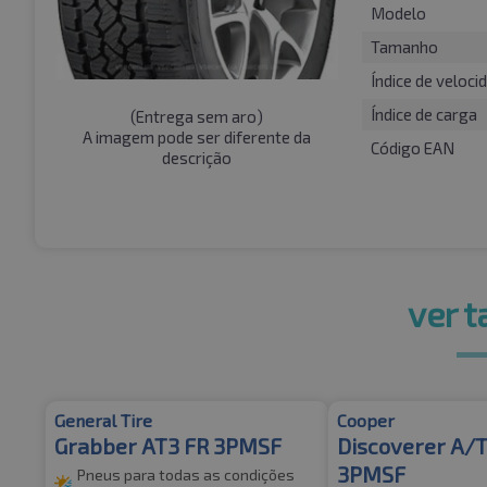
Modelo
Tamanho
Índice de veloci
Índice de carga
(
Entrega sem aro
)
A imagem pode ser diferente da
Código EAN
descrição
ver 
General Tire
Cooper
Grabber AT3 FR 3PMSF
Discoverer A/T
3PMSF
Pneus para todas as condições