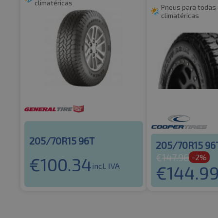
climatéricas
Pneus para todas
climatéricas
205/70R15 96T
205/70R15 96
€
147.96
-2%
€
100.34
incl. IVA
€
144.9