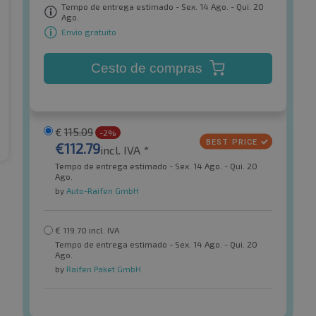
Tempo de entrega estimado - Sex. 14 Ago. - Qui. 20
Ago.
Envio gratuito
Cesto de compras
€
115.09
-2%
€
112.79
incl. IVA *
Tempo de entrega estimado - Sex. 14 Ago. - Qui. 20
Ago.
by
Auto-Raifen GmbH
€
119.70
incl. IVA
Tempo de entrega estimado - Sex. 14 Ago. - Qui. 20
Ago.
by
Raifen Paket GmbH
General Tire
T AT3WA 3PMSF
Grabber AT3 FR 3PMSF
para todas as condições
Pneus para todas as condições