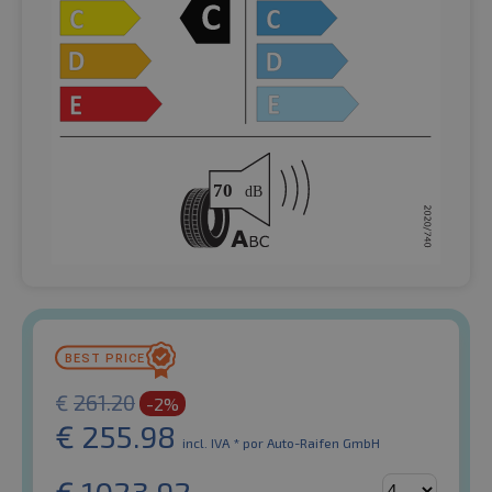
€
261.20
-2%
€
255.98
incl. IVA *
por Auto-Raifen GmbH