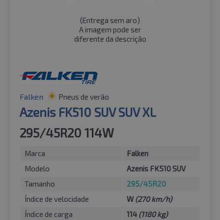
(
Entrega sem aro
)
A imagem pode ser
diferente da descrição
Falken
Pneus de verão
Azenis FK510 SUV SUV XL
295/45R20 114W
Marca
Falken
Modelo
Azenis FK510 SUV
Tamanho
295/45R20
Índice de velocidade
W
(270 km/h)
Índice de carga
114
(1180 kg)