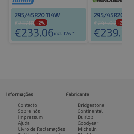
295/45R20 114W
295/45R20 11
€
237.81
€
244.07
-2%
-2%
€
233.06
€
239.20
incl. IVA *
Informações
Fabricante
Contacto
Bridgestone
Sobre nós
Continental
Impressum
Dunlop
Ajuda
Goodyear
Livro de Reclamações
Michelin