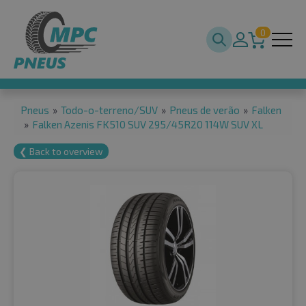
0
Pneus
»
Todo-o-terreno/SUV
»
Pneus de verão
»
Falken
»
Falken Azenis FK510 SUV 295/45R20 114W SUV XL
❮ Back to overview