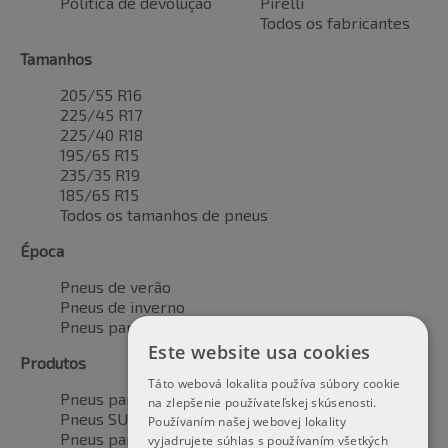
Política de devolução
Pirelli
Todos os fabricantes
Tamanhos
205/55 R16
225/45 R17
225/40 R18
195/65 R15
235/35 R19
185/65 R15
Todos os tamanhos de pneus
Época
Pneus de verão
Pneus de inverno
Pneus para todas as estações
Este website usa cookies
Produtos
Táto webová lokalita používa súbory cookie
Pneus para automóveis
na zlepšenie používateľskej skúsenosti.
Pneus SUV / 4x4
Používaním našej webovej lokality
Pneus para veículos de transporte
vyjadrujete súhlas s používaním všetkých