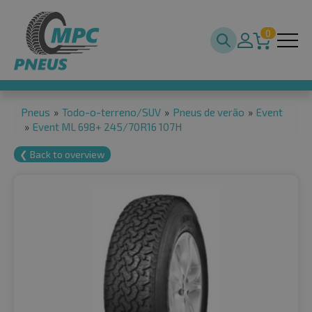
0
Pneus
»
Todo-o-terreno/SUV
»
Pneus de verão
»
Event
»
Event ML 698+ 245/70R16 107H
❮ Back to overview