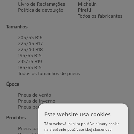
Livro de Reclamações
Michelin
Política de devolução
Pirelli
Todos os fabricantes
Tamanhos
205/55 R16
225/45 R17
225/40 R18
195/65 R15
235/35 R19
185/65 R15
Todos os tamanhos de pneus
Época
Pneus de verão
Pneus de inverno
Pneus para todas as estações
Este website usa cookies
Produtos
Táto webová lokalita používa súbory cookie
Pneus para automóveis
na zlepšenie používateľskej skúsenosti.