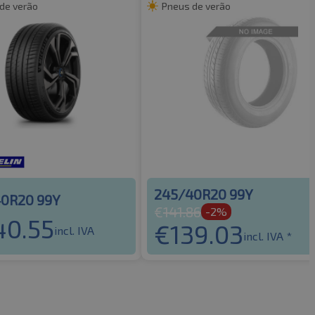
de verão
Pneus de verão
245/40R20 99Y
0R20 99Y
€
141.86
-2%
40.55
€
139.03
incl. IVA
incl. IVA *