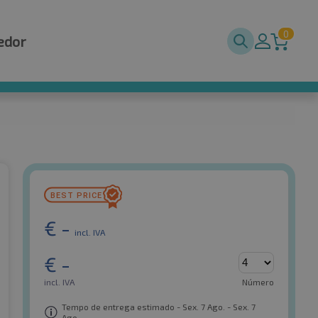
0
edor
€
-
incl. IVA
€
-
incl. IVA
Número
Tempo de entrega estimado - Sex. 7 Ago. - Sex. 7
Ago.