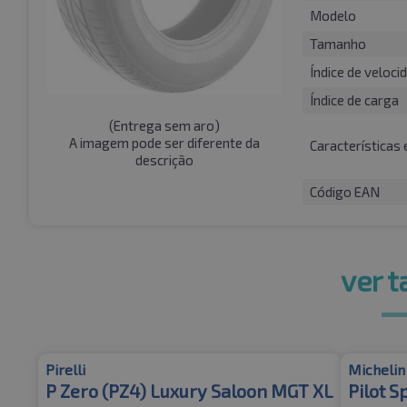
Modelo
Tamanho
Índice de veloci
Índice de carga
(
Entrega sem aro
)
A imagem pode ser diferente da
Características 
descrição
Código EAN
ver 
Pirelli
Michelin
P Zero (PZ4) Luxury Saloon MGT XL
Pilot S