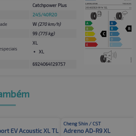
Catchpower Plus
245/40R20
dade
W
(270 km/h)
99
(775 kg)
XL
especiais
XL
6924064129757
também
Cheng Shin / CST
port EV Acoustic XL TL
Adreno AD-R9 XL