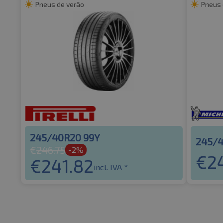
Pneus de verão
Pneus 
245/40R20 99Y
245/4
€
246.75
-2%
€
2
€
241.82
incl. IVA *