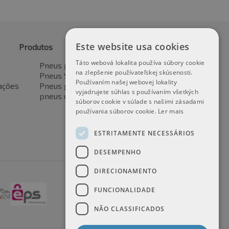
Este website usa cookies
Produtos
Táto webová lokalita používa súbory cookie
Pneus para automóveis
na zlepšenie používateľskej skúsenosti.
Pneus SUV / 4x4
Používaním našej webovej lokality
ações
Pneus para veículos de transporte
vyjadrujete súhlas s používaním všetkých
pneus de motocicleta
súborov cookie v súlade s našimi zásadami
používania súborov cookie.
Ler mais
ESTRITAMENTE NECESSÁRIOS
DESEMPENHO
DIRECIONAMENTO
FUNCIONALIDADE
NÃO CLASSIFICADOS