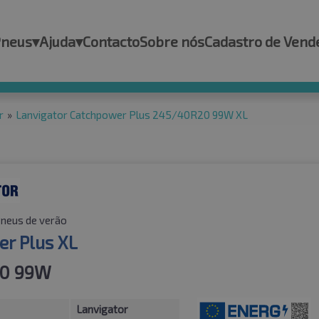
Pneus
▾
Ajuda
▾
Contacto
Sobre nós
Cadastro de Vend
r
»
Lanvigator Catchpower Plus 245/40R20 99W XL
neus de verão
r Plus XL
0 99W
Lanvigator