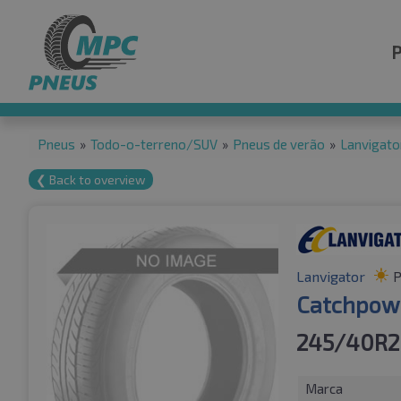
Pneus
»
Todo-o-terreno/SUV
»
Pneus de verão
»
Lanvigato
❮ Back to overview
Lanvigator
P
Catchpowe
245/40R2
Marca