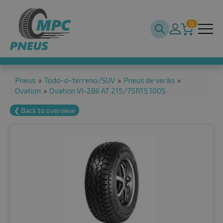
0
Pneus
»
Todo-o-terreno/SUV
»
Pneus de verão
»
Ovation
»
Ovation VI-286 AT 215/75R15 100S
❮ Back to overview