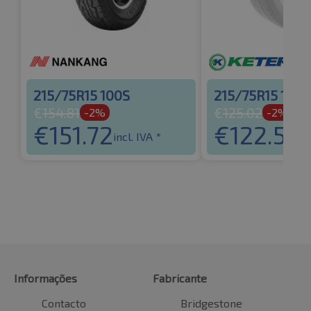
215/75R15 100S
215/75R15 100S
€
154.81
€
125.02
-2%
-2%
€
151.72
€
122.52
incl. IVA *
in
Informações
Fabricante
Contacto
Bridgestone