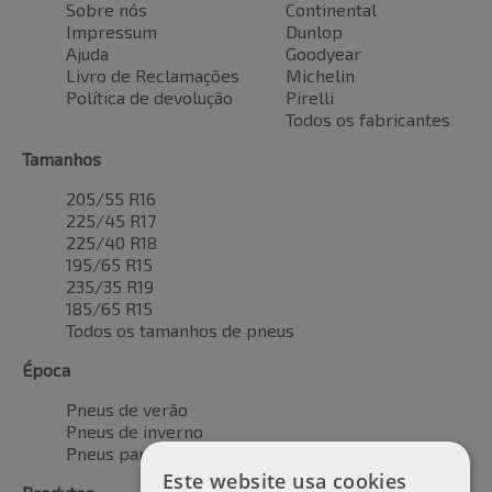
Sobre nós
Continental
Impressum
Dunlop
Ajuda
Goodyear
Livro de Reclamações
Michelin
Política de devolução
Pirelli
Todos os fabricantes
Tamanhos
205/55 R16
225/45 R17
225/40 R18
195/65 R15
235/35 R19
185/65 R15
Todos os tamanhos de pneus
Época
Pneus de verão
Pneus de inverno
Pneus para todas as estações
Este website usa cookies