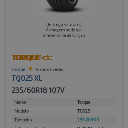
(
Entrega sem aro
)
A imagem pode ser
diferente da descrição
Torque
Pneus de verão
TQ025 XL
235/60R18 107V
Marca
Torque
Modelo
TQ025
Tamanho
235/60R18