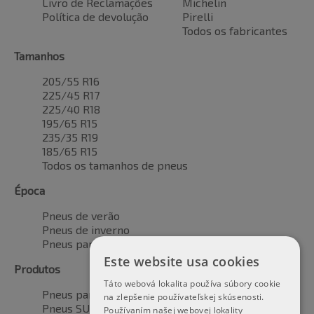
Livro de Reclamações
Michelin
Política de devolução
Pirelli
Todos os fabricantes
Tamanhos
205/55 R16
225/45 R17
225/40 R18
195/65 R15
235/35 R19
185/65 R15
Todos os tamanhos de pneus
Época
Pneus de verão
Pneus de inverno
Pneus para todas as estações
Este website usa cookies
Produtos
Táto webová lokalita používa súbory cookie
Pneus para automóveis
na zlepšenie používateľskej skúsenosti.
Pneus SUV / 4x4
Používaním našej webovej lokality