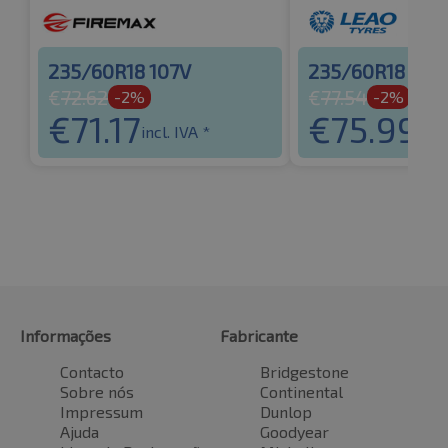
235/60R18 107V
235/60R18 107
€
72.62
€
77.54
-2%
-2%
€
71.17
€
75.99
incl. IVA *
incl
Informações
Fabricante
Contacto
Bridgestone
Sobre nós
Continental
Impressum
Dunlop
Ajuda
Goodyear