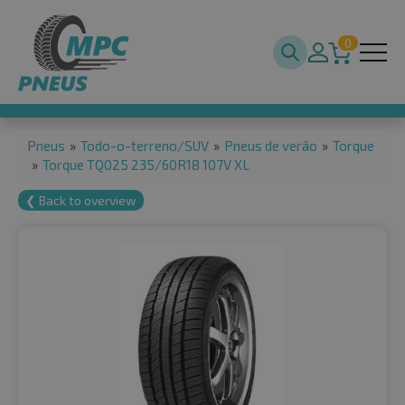
0
Pneus
»
Todo-o-terreno/SUV
»
Pneus de verão
»
Torque
»
Torque TQ025 235/60R18 107V XL
❮ Back to overview