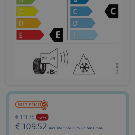
€
111.75
-2%
€
109.52
incl. IVA *
por Auto-Raifen GmbH