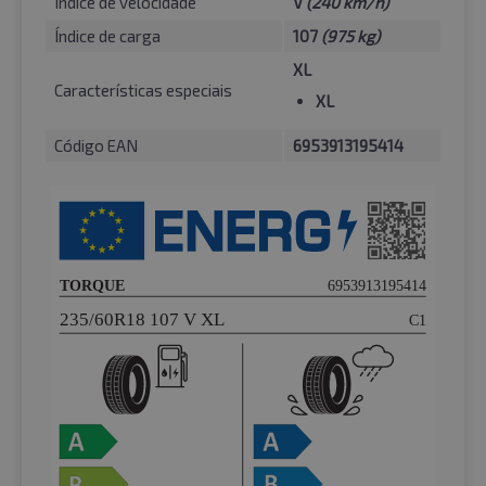
Índice de velocidade
V
(240 km/h)
Índice de carga
107
(975 kg)
XL
Características especiais
XL
Código EAN
6953913195414