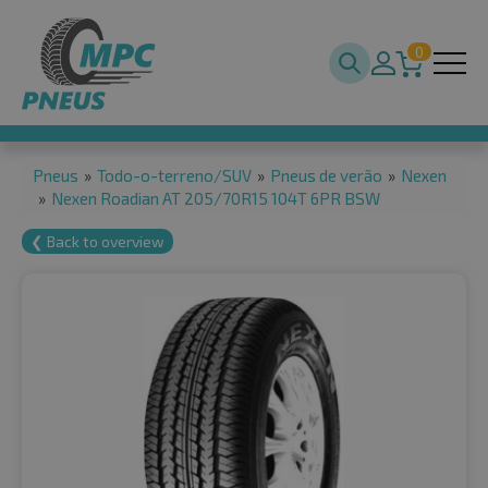
0
Pneus
»
Todo-o-terreno/SUV
»
Pneus de verão
»
Nexen
»
Nexen Roadian AT 205/70R15 104T 6PR BSW
❮ Back to overview