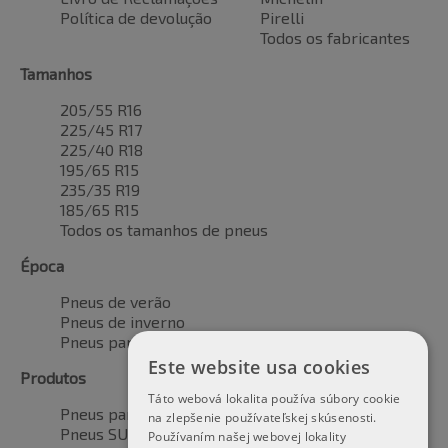
Política de devolução
Pirelli
Todos os fabricantes
Tamanhos
205/55 R16
225/45 R17
225/40 R18
195/65 R15
235/35 R19
185/65 R15
Todos os tamanhos de pneus
Época
Pneus de verão
Pneus de inverno
Pneus para todas as estações
Este website usa cookies
Produtos
Táto webová lokalita používa súbory cookie
Pneus para automóveis
na zlepšenie používateľskej skúsenosti.
Pneus SUV / 4x4
Používaním našej webovej lokality