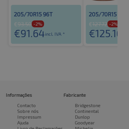
205/70R15 96T
205/70R15 104
€
93.50
€
127.72
-2%
-2%
€
91.64
€
125.16
incl. IVA *
inc
Informações
Fabricante
Contacto
Bridgestone
Sobre nós
Continental
Impressum
Dunlop
Ajuda
Goodyear
Livro de Reclamações
Michelin