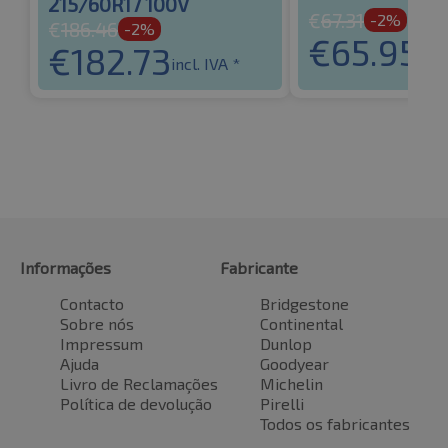
215/60R17 100V
€
67.31
-2%
€
186.46
-2%
€
65.95
€
182.73
incl
incl. IVA *
Informações
Fabricante
Contacto
Bridgestone
Sobre nós
Continental
Impressum
Dunlop
Ajuda
Goodyear
Livro de Reclamações
Michelin
Política de devolução
Pirelli
Todos os fabricantes