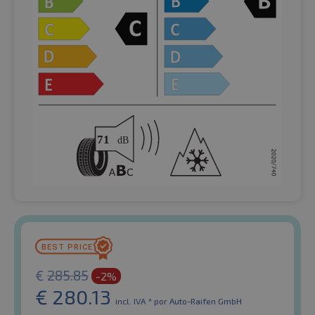
€
285.85
-2%
€
280.13
incl. IVA *
por Auto-Raifen GmbH