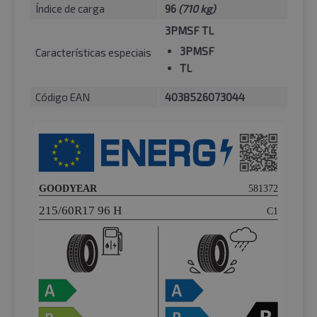
Índice de carga
96
(710 kg)
3PMSF TL
3PMSF
Características especiais
TL
Código EAN
4038526073044