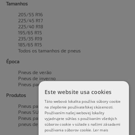
Tamanhos
205/55 R16
225/45 R17
225/40 R18
195/65 R15
235/35 R19
185/65 R15
Todos os tamanhos de pneus
Época
Pneus de verão
Pneus de inverno
Pneus para todas as estações
Este website usa cookies
Produtos
Táto webová lokalita používa súbory cookie
Pneus para automóveis
na zlepšenie používateľskej skúsenosti.
Pneus SUV / 4x4
Používaním našej webovej lokality
Pneus para veículos de transporte
vyjadrujete súhlas s používaním všetkých
pneus de motocicleta
súborov cookie v súlade s našimi zásadami
používania súborov cookie.
Ler mais