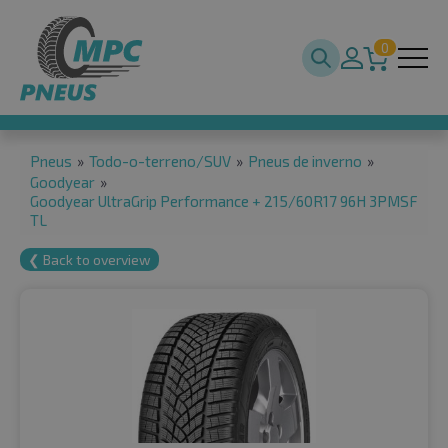
0
Pneus
»
Todo-o-terreno/SUV
»
Pneus de inverno
»
Goodyear
»
Goodyear UltraGrip Performance + 215/60R17 96H 3PMSF
TL
❮ Back to overview