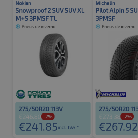
Nokian
Michelin
Snowproof 2 SUV SUV XL
Pilot Alpin 5 S
M+S 3PMSF TL
3PMSF
Pneus de inverno
Pneus de inverno
275/50R20 113V
275/50R20 11
€
246.80
€
273.38
-2%
-2%
€
241.85
€
267.92
incl. IVA *