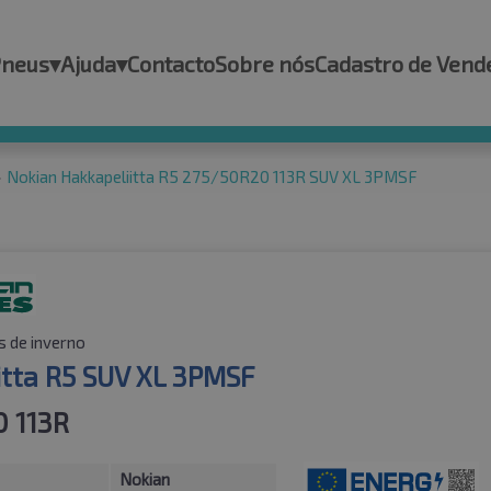
Pneus
▾
Ajuda
▾
Contacto
Sobre nós
Cadastro de Vend
»
Nokian Hakkapeliitta R5 275/50R20 113R SUV XL 3PMSF
 de inverno
itta R5 SUV XL 3PMSF
 113R
Nokian