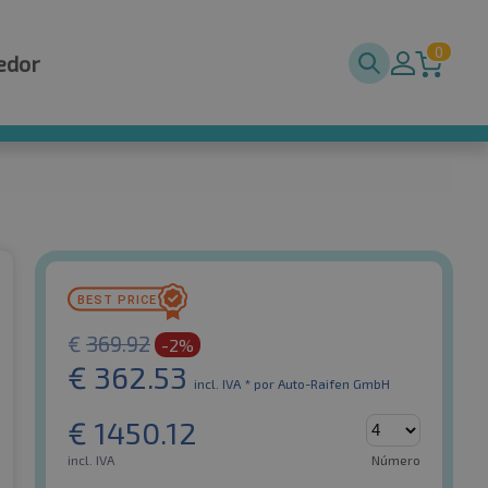
0
edor
€
369.92
-2%
€
362.53
incl. IVA *
por Auto-Raifen GmbH
€
1450.12
incl. IVA
Número