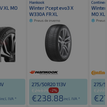
Hankook
Continen
UV XL MO
Winter i*cept evo3 X
Winter
W330A FR XL
MO XL 
Pneus de inverno
Pneus 
3V
275/50R20 113V
275/5
€
243.75
€
277.7
-2%
€
238.88
€
27
incl. IVA *
incl. IVA *