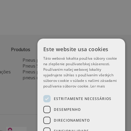
Este website usa cookies
Produtos
Táto webová lokalita používa súbory cookie
Pneus para automóveis
na zlepšenie používateľskej skúsenosti.
Pneus SUV / 4x4
Používaním našej webovej lokality
ações
Pneus para veículos de transporte
vyjadrujete súhlas s používaním všetkých
pneus de motocicleta
súborov cookie v súlade s našimi zásadami
používania súborov cookie.
Ler mais
ESTRITAMENTE NECESSÁRIOS
DESEMPENHO
DIRECIONAMENTO