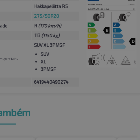
Hakkapeliitta R5
275/50R20
dade
R
(170 km/h)
113
(1150 kg)
SUV XL 3PMSF
SUV
especiais
XL
3PMSF
6419440490274
também