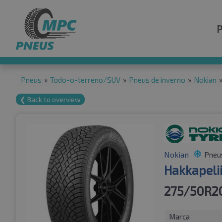
Pneus
»
Todo-o-terreno/SUV
»
Pneus de inverno
»
Nokian
❮ Back to overview
Nokian
Pneus
Hakkapeli
275/50R20
Marca