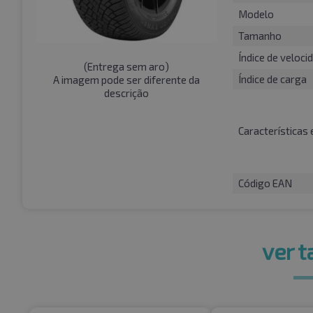
Modelo
Tamanho
Índice de veloci
(
Entrega sem aro
)
Índice de carga
A imagem pode ser diferente da
descrição
Características 
Código EAN
ver 