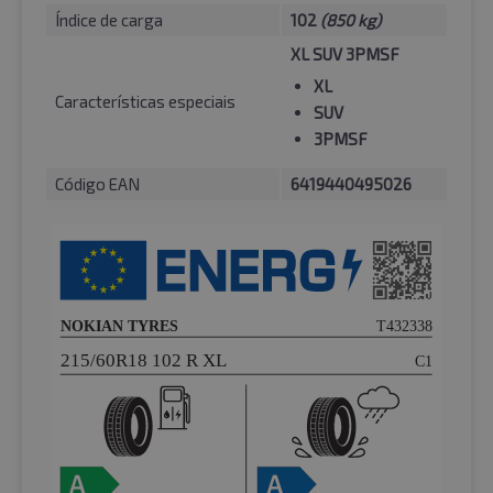
Índice de carga
102
(850 kg)
XL SUV 3PMSF
XL
Características especiais
SUV
3PMSF
Código EAN
6419440495026