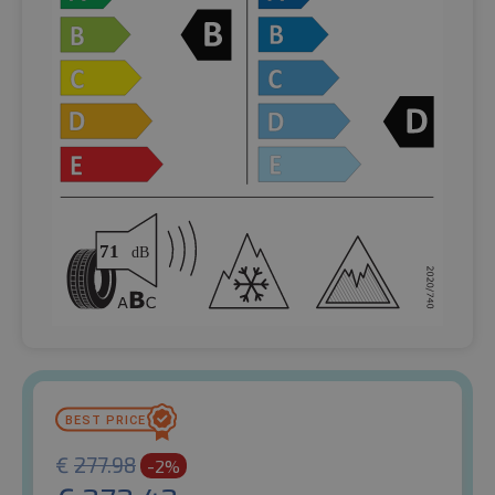
€
277.98
-2%