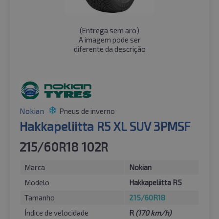
(
Entrega sem aro
)
A imagem pode ser
diferente da descrição
Nokian
Pneus de inverno
Hakkapeliitta R5 XL SUV 3PMSF
215/60R18 102R
Marca
Nokian
Modelo
Hakkapeliitta R5
Tamanho
215/60R18
Índice de velocidade
R
(170 km/h)