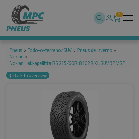
0
Pneus
»
Todo-o-terreno/SUV
»
Pneus de inverno
»
Nokian
»
Nokian Hakkapeliitta R5 215/60R18 102R XL SUV 3PMSF
❮ Back to overview