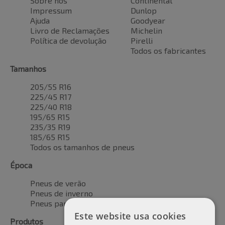
Sobre nós
Continental
Impressum
Dunlop
Ajuda
Goodyear
Livro de Reclamações
Michelin
Política de devolução
Pirelli
Todos os fabricantes
Tamanhos
205/55 R16
225/45 R17
225/40 R18
195/65 R15
235/35 R19
185/65 R15
Todos os tamanhos de pneus
Época
Pneus de verão
Pneus de inverno
Pneus para todas as estações
Este website usa cookies
Produtos