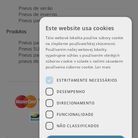
Pneus de verão
Pneus de inverno
Pneus para todas as estações
Este website usa cookies
Produtos
Táto webová lokalita používa súbory cookie
Pneus para automóveis
na zlepšenie používateľskej skúsenosti.
Pneus SUV / 4x4
Používaním našej webovej lokality
Pneus para veículos de transporte
vyjadrujete súhlas s používaním všetkých
pneus de motocicleta
súborov cookie v súlade s našimi zásadami
používania súborov cookie.
Ler mais
ESTRITAMENTE NECESSÁRIOS
DESEMPENHO
DIRECIONAMENTO
FUNCIONALIDADE
NÃO CLASSIFICADOS