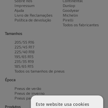
Sobre nós
Continental
Impressum
Dunlop
Ajuda
Goodyear
Livro de Reclamações
Michelin
Política de devolução
Pirelli
Todos os fabricantes
Tamanhos
205/55 R16
225/45 R17
225/40 R18
195/65 R15
235/35 R19
185/65 R15
Todos os tamanhos de pneus
Época
Pneus de verão
Pneus de inverno
Pneus para todas as estações
Este website usa cookies
Produtos