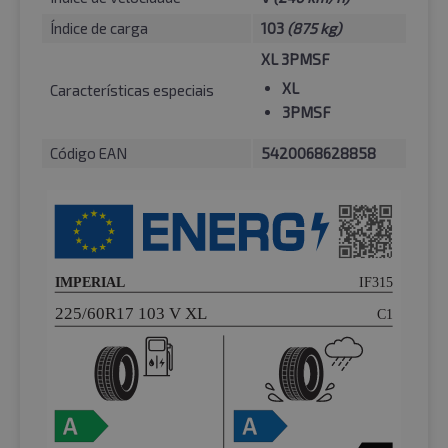
Índice de carga
103
(875 kg)
XL 3PMSF
XL
Características especiais
3PMSF
Código EAN
5420068628858