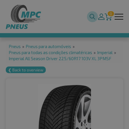
0
Pneus
»
Pneus para automóveis
»
Pneus para todas as condições climatéricas
»
Imperial
»
Imperial All Season Driver 225/60R17 103V XL 3PMSF
❮ Back to overview