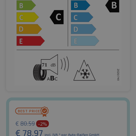
€
80.59
-2%
€
78.97
incl. IVA *
por Auto-Raifen GmbH