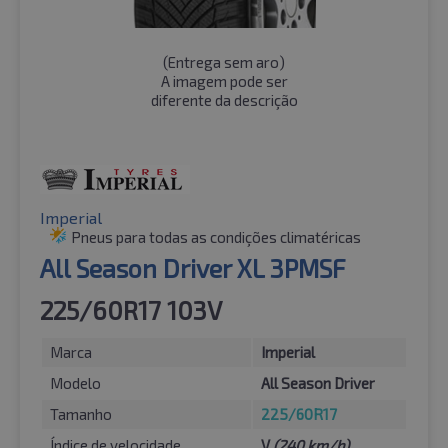
(
Entrega sem aro
)
A imagem pode ser
diferente da descrição
Imperial
Pneus para todas as condições climatéricas
All Season Driver XL 3PMSF
225/60R17 103V
Marca
Imperial
Modelo
All Season Driver
Tamanho
225/60R17
Índice de velocidade
V
(240 km/h)