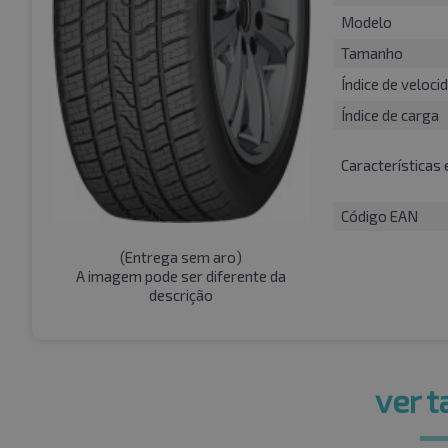
Modelo
Tamanho
Índice de veloci
Índice de carga
Características 
Código EAN
(
Entrega sem aro
)
A imagem pode ser diferente da
descrição
ver 