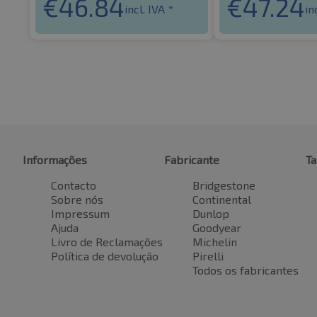
€
46.84
€
47.24
incl. IVA *
in
Informações
Fabricante
T
Contacto
Bridgestone
Sobre nós
Continental
Impressum
Dunlop
Ajuda
Goodyear
Livro de Reclamações
Michelin
Política de devolução
Pirelli
Todos os fabricantes