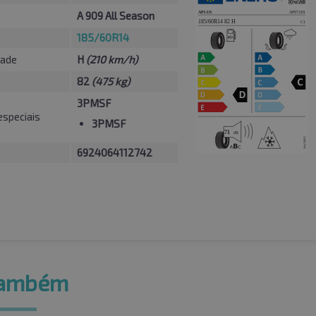
A 909 All Season
185/60R14
dade
H
(210 km/h)
82
(475 kg)
3PMSF
especiais
3PMSF
6924064112742
também