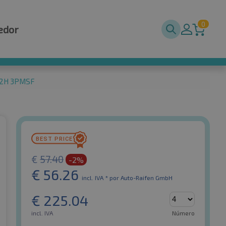
0
edor
 82H 3PMSF
€
57.40
-2%
€
56.26
incl. IVA *
por Auto-Raifen GmbH
€
225.04
incl. IVA
Número