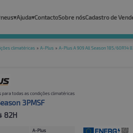
Pneus
▾
Ajuda
▾
Contacto
Sobre nós
Cadastro de Vend
ições climatéricas
»
A-Plus
»
A-Plus A 909 All Season 185/60R14
 para todas as condições climatéricas
 Season 3PMSF
4 82H
A-Plus