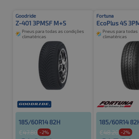
Goodride
Fortuna
Z-401 3PMSF M+S
EcoPlus 4S 3P
Pneus para todas as condições
Pneus para todas
climatéricas
climatéricas
185/60R14 82H
185/60R14 82
€
47.80
€
48.20
-2%
-2%