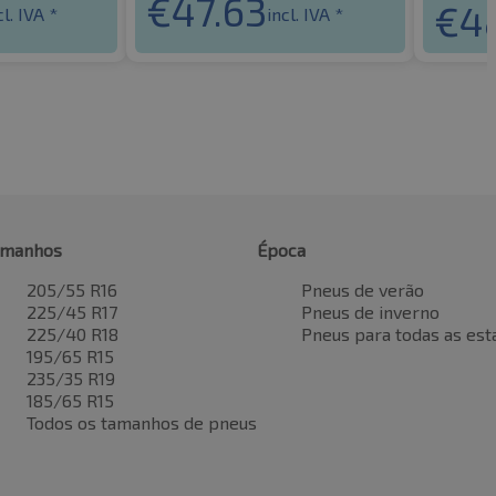
€
47.63
€
4
cl. IVA *
incl. IVA *
amanhos
Época
205/55 R16
Pneus de verão
225/45 R17
Pneus de inverno
225/40 R18
Pneus para todas as est
195/65 R15
235/35 R19
185/65 R15
Todos os tamanhos de pneus