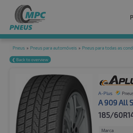
Pneus
»
Pneus para automóveis
»
Pneus para todas as cond
❮ Back to overview
A-Plus
Pneus
A 909 All
185/60R1
Marca