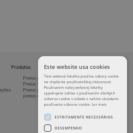
€
48.52
8.38
incl. IVA *
incl. IVA *
Este website usa cookies
Produtos
Táto webová lokalita používa súbory cookie
Pneus para automóveis
na zlepšenie používateľskej skúsenosti.
Pneus SUV / 4x4
Používaním našej webovej lokality
ações
Pneus para veículos de transporte
vyjadrujete súhlas s používaním všetkých
pneus de motocicleta
súborov cookie v súlade s našimi zásadami
používania súborov cookie.
Ler mais
ESTRITAMENTE NECESSÁRIOS
DESEMPENHO