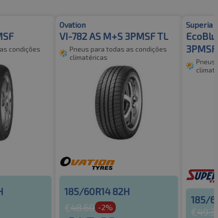
Ovation
Superia
MSF
VI-782 AS M+S 3PMSF TL
EcoBlu
3PMSF
 as condições
Pneus para todas as condições
climatéricas
Pneus 
climat
H
185/60R14 82H
185/6
€
48.60
-2%
€
49.3