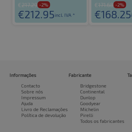
€
217.29
€
171.68
-2%
-2%
€
212.95
€
168.25
incl. IVA *
Informações
Fabricante
T
Contacto
Bridgestone
Sobre nós
Continental
Impressum
Dunlop
Ajuda
Goodyear
Livro de Reclamações
Michelin
Política de devolução
Pirelli
Todos os fabricantes