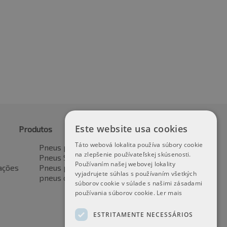
19
€
121.81
-2%
-2%
22.69
€
119.37
incl. IVA *
incl. IVA *
Este website usa cookies
Produtos
Táto webová lokalita používa súbory cookie
Pneus para automóveis
na zlepšenie používateľskej skúsenosti.
Pneus SUV / 4x4
Používaním našej webovej lokality
ações
Pneus para veículos de transporte
vyjadrujete súhlas s používaním všetkých
pneus de motocicleta
súborov cookie v súlade s našimi zásadami
používania súborov cookie.
Ler mais
ESTRITAMENTE NECESSÁRIOS