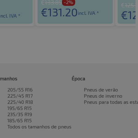
€
133.89
-2%
€
125.
€
131.20
€
1
incl. IVA *
incl. IVA *
amanhos
Época
205/55 R16
Pneus de verão
225/45 R17
Pneus de inverno
225/40 R18
Pneus para todas as est
195/65 R15
235/35 R19
185/65 R15
Todos os tamanhos de pneus