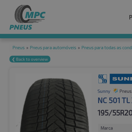
Pneus
»
Pneus para automóveis
»
Pneus para todas as cond
❮ Back to overview
Sunny
Pneus 
NC 501 TL
195/55R20
Marca