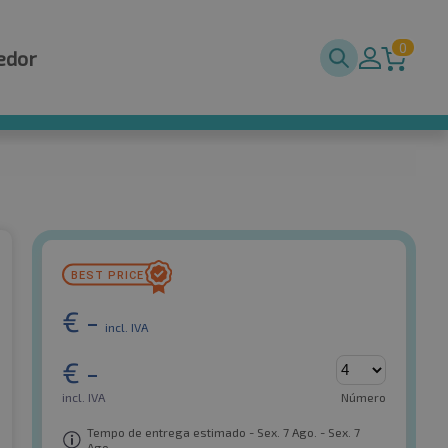
0
edor
€
-
incl. IVA
€
-
incl. IVA
Número
Tempo de entrega estimado - Sex. 7 Ago. - Sex. 7
Ago.