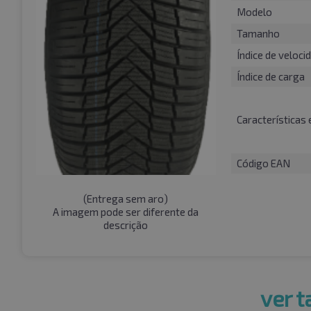
Modelo
Tamanho
Índice de veloci
Índice de carga
Características 
Código EAN
(
Entrega sem aro
)
A imagem pode ser diferente da
descrição
ver 