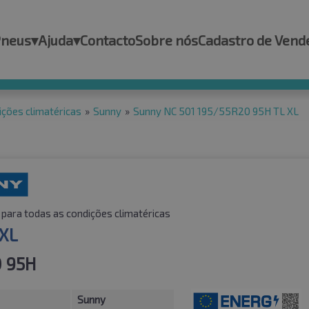
Pneus
▾
Ajuda
▾
Contacto
Sobre nós
Cadastro de Vend
ições climatéricas
»
Sunny
»
Sunny NC 501 195/55R20 95H TL XL
para todas as condições climatéricas
 XL
 95H
Sunny