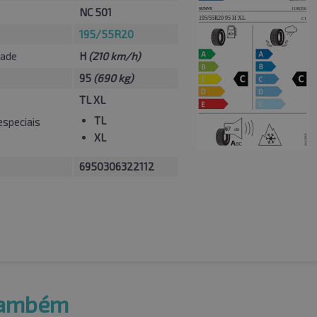
NC 501
195/55R20
dade
H
(210 km/h)
95
(690 kg)
TL XL
TL
especiais
XL
6950306322112
também