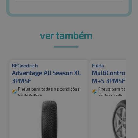
ver também
BFGoodrich
Fulda
Advantage All Season XL
MultiControl X
3PMSF
M+S 3PMSF
Pneus para todas as condições
Pneus para todas a
climatéricas
climatéricas