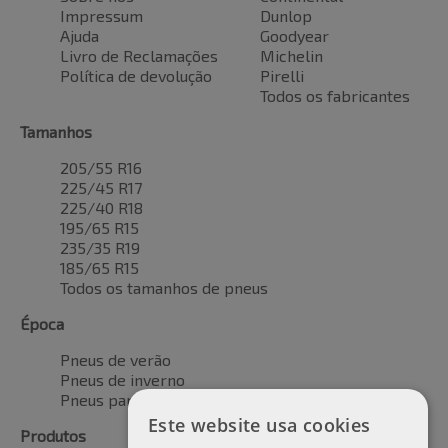
Impressum
Dunlop
Ajuda
Goodyear
Livro de Reclamações
Michelin
Política de devolução
Pirelli
Todos os fabricantes
Tamanhos
205/55 R16
225/45 R17
225/40 R18
195/65 R15
235/35 R19
185/65 R15
Todos os tamanhos de pneus
Época
Pneus de verão
Pneus de inverno
Pneus para todas as estações
Este website usa cookies
Produtos