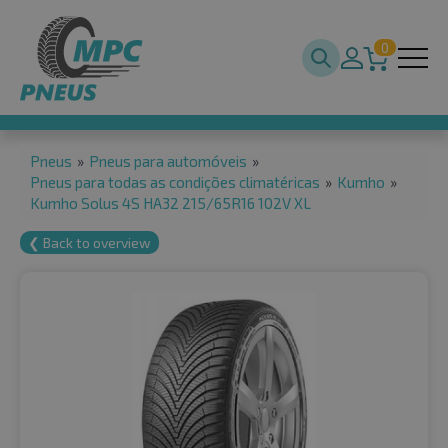
0
Pneus
»
Pneus para automóveis
»
Pneus para todas as condições climatéricas
»
Kumho
»
Kumho Solus 4S HA32 215/65R16 102V XL
❮ Back to overview