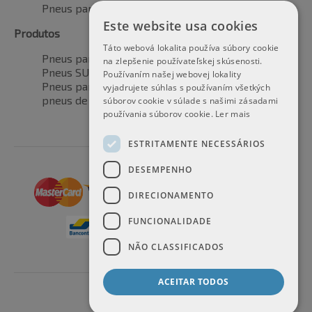
Pneus para todas as estações
Este website usa cookies
Produtos
Táto webová lokalita používa súbory cookie
Pneus para automóveis
na zlepšenie používateľskej skúsenosti.
Pneus SUV / 4x4
Používaním našej webovej lokality
Pneus para veículos de transporte
vyjadrujete súhlas s používaním všetkých
pneus de motocicleta
súborov cookie v súlade s našimi zásadami
používania súborov cookie.
Ler mais
ESTRITAMENTE NECESSÁRIOS
DESEMPENHO
DIRECIONAMENTO
FUNCIONALIDADE
NÃO CLASSIFICADOS
ACEITAR TODOS