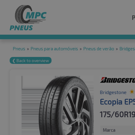
Pneus
»
Pneus para automóveis
»
Pneus de verão
»
Bridge
❮ Back to overview
Bridgestone
Ecopia EP
175/60R1
Marca