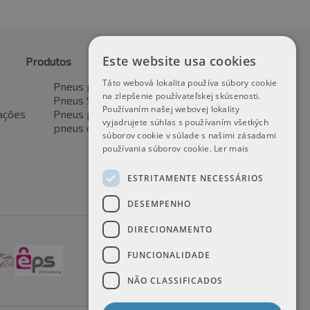
Este website usa cookies
Produtos
Táto webová lokalita používa súbory cookie
Pneus para automóveis
na zlepšenie používateľskej skúsenosti.
Pneus SUV / 4x4
Používaním našej webovej lokality
ações
Pneus para veículos de transporte
vyjadrujete súhlas s používaním všetkých
pneus de motocicleta
súborov cookie v súlade s našimi zásadami
používania súborov cookie.
Ler mais
ESTRITAMENTE NECESSÁRIOS
DESEMPENHO
DIRECIONAMENTO
FUNCIONALIDADE
NÃO CLASSIFICADOS