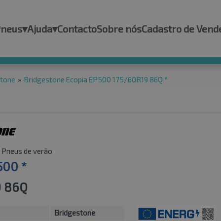
Pneus
▾
Ajuda
▾
Contacto
Sobre nós
Cadastro de Vend
stone
»
Bridgestone Ecopia EP500 175/60R19 86Q *
Pneus de verão
500 *
9 86Q
Bridgestone