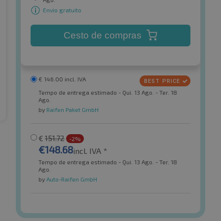
Envio gratuito
Cesto de compras
€
146.00
incl. IVA
Tempo de entrega estimado - Qui. 13 Ago. - Ter. 18
Ago.
by
Raifen Paket GmbH
€
151.72
-2%
€
148.68
incl. IVA *
Tempo de entrega estimado - Qui. 13 Ago. - Ter. 18
Ago.
by
Auto-Raifen GmbH
Michelin
r HP5
e.Primacy FSL