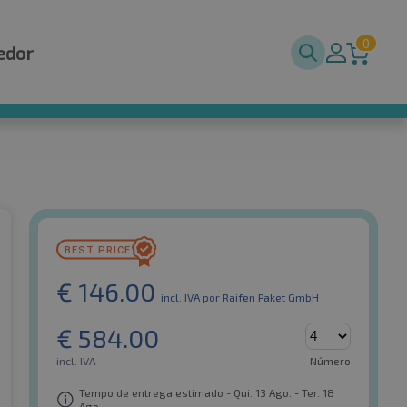
0
edor
€
146.00
incl. IVA
por Raifen Paket GmbH
€
584.00
incl. IVA
Número
Tempo de entrega estimado - Qui. 13 Ago. - Ter. 18
Ago.