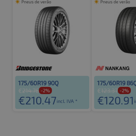
Pneus de verão
Pneus de verão
175/60R19 90Q
175/60R19 86
€
214.76
€
123.37
-2%
-2%
€
210.47
€
120.91
incl. IVA *
i