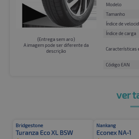
Modelo
Tamanho
Índice de veloci
Índice de carga
(
Entrega sem aro
)
A imagem pode ser diferente da
Características 
descrição
Código EAN
ver 
Bridgestone
Nankang
Turanza Eco XL BSW
Econex NA-1