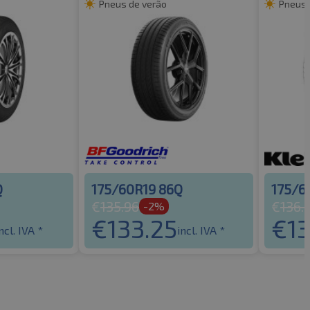
Pneus de verão
Pneus 
Q
175/60R19 86Q
175/6
€
135.96
€
136.
-2%
€
133.25
€
1
ncl. IVA *
incl. IVA *