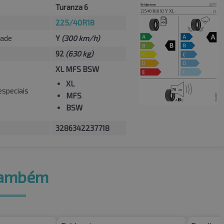
Turanza 6
225/40R18
dade
Y
(300 km/h)
92
(630 kg)
XL MFS BSW
XL
especiais
MFS
BSW
3286342237718
também