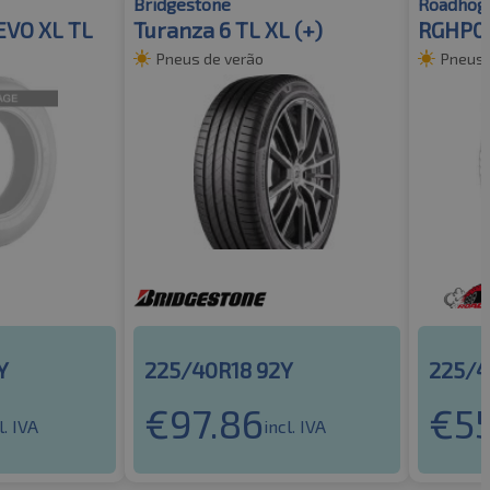
Bridgestone
Roadhog
EVO XL TL
Turanza 6 TL XL (+)
RGHP02
Pneus de verão
Pneus 
Y
225/40R18 92Y
225/4
€
97.86
€
5
l. IVA
incl. IVA