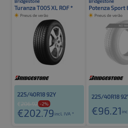
Bridgestone
Bridgestone
Turanza T005 XL ROF *
Potenza Sport 
Pneus de verão
Pneus de verão
225/40R18 92Y
225/40R18 92
€
206.92
-2%
€
96.21
€
202.79
inc
incl. IVA *