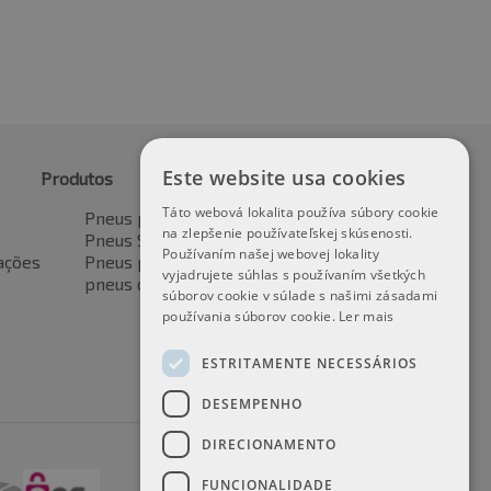
Este website usa cookies
Produtos
Táto webová lokalita používa súbory cookie
Pneus para automóveis
na zlepšenie používateľskej skúsenosti.
Pneus SUV / 4x4
Používaním našej webovej lokality
ações
Pneus para veículos de transporte
vyjadrujete súhlas s používaním všetkých
pneus de motocicleta
súborov cookie v súlade s našimi zásadami
používania súborov cookie.
Ler mais
ESTRITAMENTE NECESSÁRIOS
DESEMPENHO
DIRECIONAMENTO
FUNCIONALIDADE