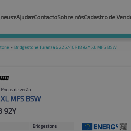
Pneus
▾
Ajuda
▾
Contacto
Sobre nós
Cadastro de Vend
stone
»
Bridgestone Turanza 6 225/40R18 92Y XL MFS BSW
Pneus de verão
 XL MFS BSW
8 92Y
Bridgestone