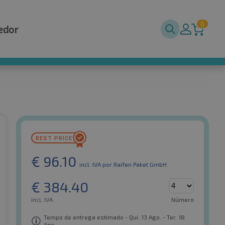
0
edor
€
96.10
incl. IVA
por Raifen Paket GmbH
€
384.40
incl. IVA
Número
Tempo de entrega estimado - Qui. 13 Ago. - Ter. 18
Ago.