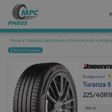
Pneus
»
Pneus para automóveis
»
Pneus de verão
»
Bridge
❮ Back to overview
Bridgestone
Turanza 6
225/40R1
Marca