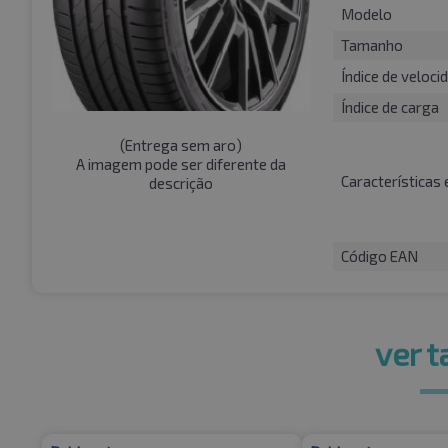
Modelo
Tamanho
Índice de veloci
Índice de carga
(
Entrega sem aro
)
A imagem pode ser diferente da
Características 
descrição
Código EAN
ver 