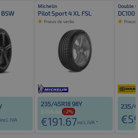
Michelin
Double C
L BSW
Pilot Sport 4 XL FSL
DC100 
Pneus de verão
Pneus 
235/45R18 98Y
Y
235/4
€
195.58
-2%
€
5
€
191.67
incl. IVA
incl. IVA *