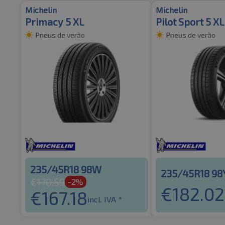
Michelin
Michelin
Primacy 5 XL
Pilot Sport 5 X
Pneus de verão
Pneus de verão
235/45R18 98W
235/45R18 98
€
170.59
-2%
€
182.02
€
167.18
incl. IVA *