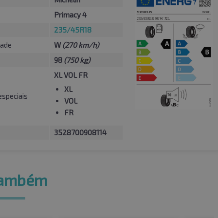
Primacy 4
235/45R18
dade
W
(270 km/h)
98
(750 kg)
XL VOL FR
XL
especiais
VOL
FR
3528700908114
também