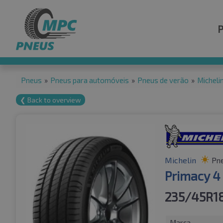
Pneus
»
Pneus para automóveis
»
Pneus de verão
»
Micheli
❮ Back to overview
Michelin
Pne
Primacy 4
235/45R1
Marca