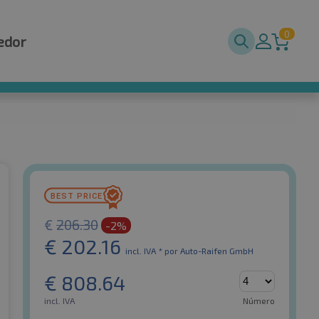
0
edor
€
206.30
-2%
€
202.16
incl. IVA *
por Auto-Raifen GmbH
€
808.64
incl. IVA
Número