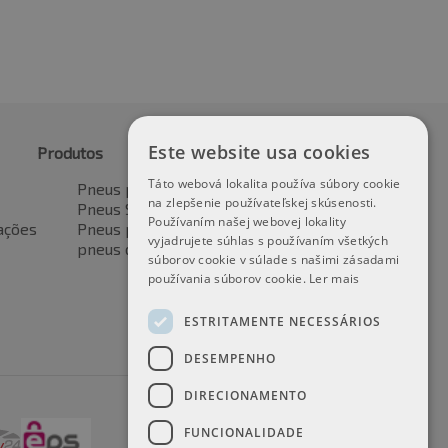
Este website usa cookies
Produtos
Táto webová lokalita používa súbory cookie
Pneus para automóveis
na zlepšenie používateľskej skúsenosti.
Pneus SUV / 4x4
Používaním našej webovej lokality
ações
Pneus para veículos de transporte
vyjadrujete súhlas s používaním všetkých
pneus de motocicleta
súborov cookie v súlade s našimi zásadami
používania súborov cookie.
Ler mais
ESTRITAMENTE NECESSÁRIOS
DESEMPENHO
DIRECIONAMENTO
FUNCIONALIDADE