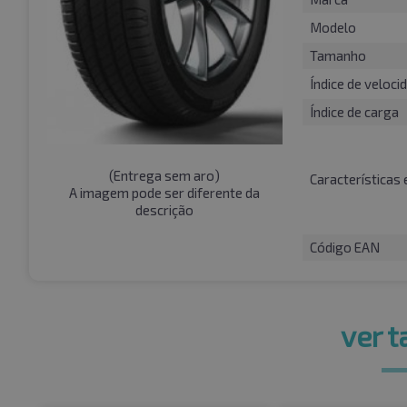
Modelo
Tamanho
Índice de veloci
Índice de carga
(
Entrega sem aro
)
Características 
A imagem pode ser diferente da
descrição
Código EAN
ver 