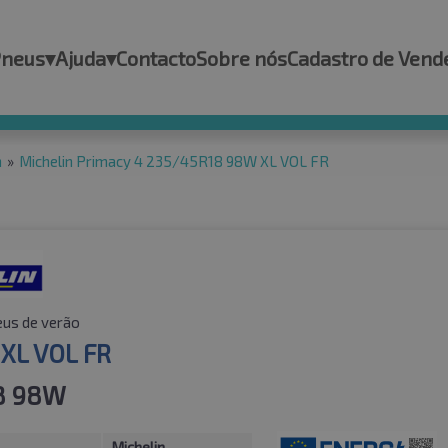
Pneus
▾
Ajuda
▾
Contacto
Sobre nós
Cadastro de Vend
n
»
Michelin Primacy 4 235/45R18 98W XL VOL FR
us de verão
 XL VOL FR
8 98W
Michelin