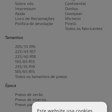
Sobre nós
Continental
Impressum
Dunlop
Ajuda
Goodyear
Livro de Reclamações
Michelin
Política de devolução
Pirelli
Todos os fabricantes
Tamanhos
205/55 R16
225/45 R17
225/40 R18
195/65 R15
235/35 R19
185/65 R15
Todos os tamanhos de pneus
Época
Pneus de verão
Pneus de inverno
Pneus para todas as estações
Este website usa cookies