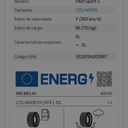
Modelo
Pilot Sport 5
Tamanho
235/40R19
Índice de velocidade
Y
(300 km/h)
Índice de carga
96
(710 kg)
XL
Características especiais
XL
Código EAN
3528704001897