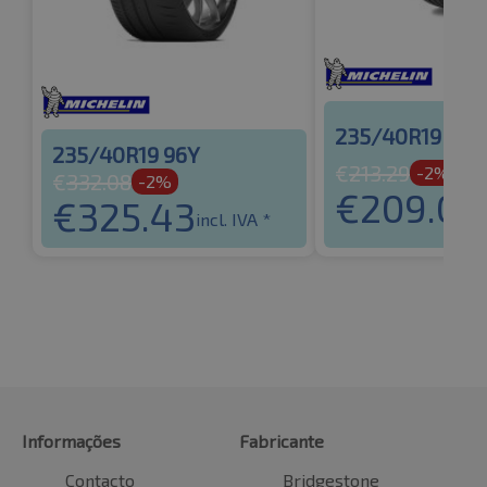
235/40R19 96Y
235/40R19 96Y
€
213.29
-2%
€
332.08
-2%
€
209.03
€
325.43
incl. IVA *
Informações
Fabricante
Contacto
Bridgestone