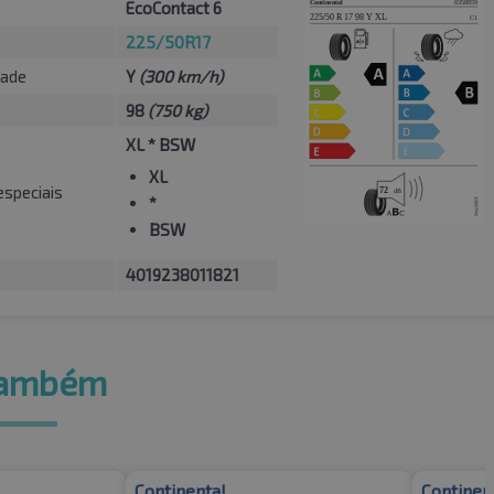
EcoContact 6
225/50R17
dade
Y
(300 km/h)
98
(750 kg)
XL * BSW
XL
especiais
*
BSW
4019238011821
também
Continental
Continen