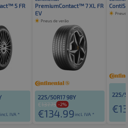
act™ 5 FR
PremiumContact™ 7 XL FR
ContiS
EV
Pneus 
Pneus de verão
225/5
Y
225/50R17 98Y
€
137.75
-2%
€
1
€
134.99
incl. IVA *
incl. IVA *