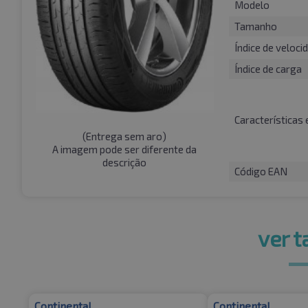
Modelo
Tamanho
Índice de veloci
Índice de carga
Características 
(
Entrega sem aro
)
A imagem pode ser diferente da
descrição
Código EAN
ver 
Continental
Continental