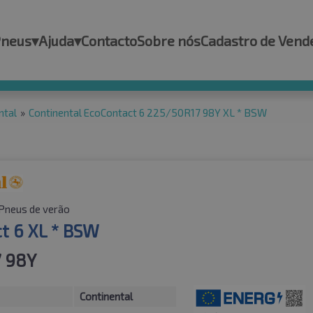
Pneus
▾
Ajuda
▾
Contacto
Sobre nós
Cadastro de Vend
ntal
»
Continental EcoContact 6 225/50R17 98Y XL * BSW
Pneus de verão
t 6 XL * BSW
 98Y
Continental