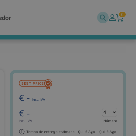
0
edor
€
-
incl. IVA
€
-
incl. IVA
Número
Tempo de entrega estimado - Qui. 6 Ago. - Qui. 6 Ago.