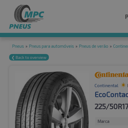
Pneus
»
Pneus para automóveis
»
Pneus de verão
»
Contine
❮ Back to overview
Continental
EcoContac
225/50R17
Marca