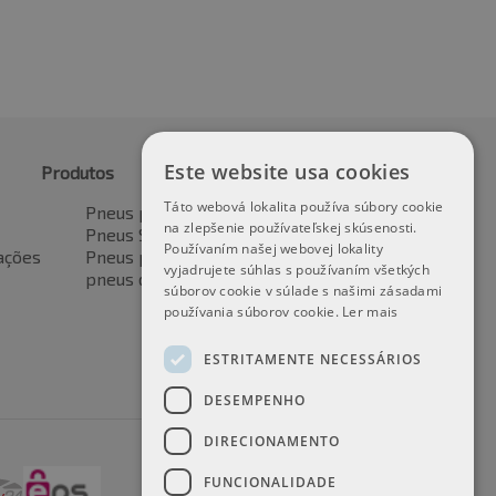
Este website usa cookies
Produtos
Táto webová lokalita používa súbory cookie
Pneus para automóveis
na zlepšenie používateľskej skúsenosti.
Pneus SUV / 4x4
Používaním našej webovej lokality
ações
Pneus para veículos de transporte
vyjadrujete súhlas s používaním všetkých
pneus de motocicleta
súborov cookie v súlade s našimi zásadami
používania súborov cookie.
Ler mais
ESTRITAMENTE NECESSÁRIOS
DESEMPENHO
DIRECIONAMENTO
FUNCIONALIDADE