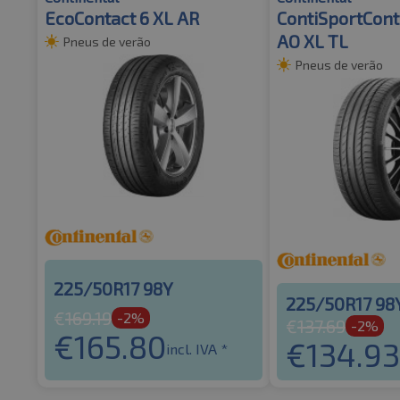
EcoContact 6 XL AR
ContiSportCont
AO XL TL
Pneus de verão
Pneus de verão
225/50R17 98Y
225/50R17 98
€
169.19
-2%
€
137.69
-2%
€
165.80
€
134.93
incl. IVA *